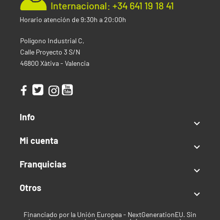
Internacional: +34 641 19 18 41
CBD:
Bajo
Interior
Horario atención de 9:30h a 20:00h
Producción:
400-600 g/m²
Polígono Industrial C,
Altura:
Media
Calle Proyecto 3 S/N
Tiempo de floración:
7 semanas
46800 Xàtiva - Valencia
Exterior
Producción:
400-600 g/planta
Mes de cosecha:
Mediados/finales de septiembre
Altura:
Media-Alta
Clima:
Templado o Cálido
Info

Tipo de semilla
Mi cuenta

Fast version
Franquicias

Índica / Sativa
Otros

Sativa predominante
Uso recomendado
Financiado por la Unión Europea - NextGenerationEU. Sin