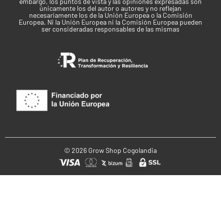
embargo, los puntos de vista y las opiniones expresadas son
únicamente los del autor o autores y no reflejan
Recreativo
necesariamente los de la Unión Europea o la Comisión
Europea. Ni la Unión Europea ni la Comisión Europea pueden
ser consideradas responsables de las mismas
Clima
Templado
Tiempo de cosecha
Finales de septiembre
Marca
Sweet Seeds
Mes de cosecha en Exterior
© 2026 Grow Shop Cogolandia
Septiembre
Tiempo de Floración
De 7 a 8 Semanas