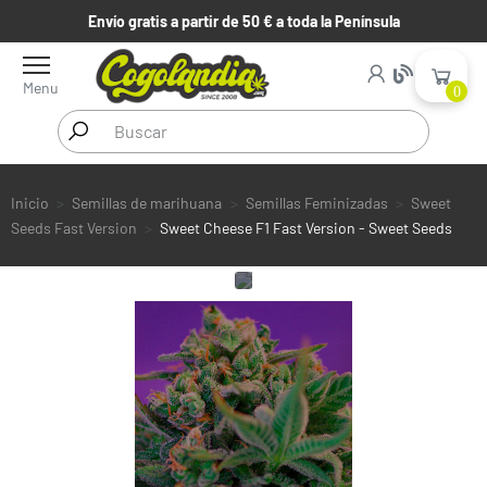
Envío gratis a partir de 50 € a toda la Península
Menu
0
Inicio
Semillas de marihuana
Semillas Feminizadas
Sweet
Seeds Fast Version
Sweet Cheese F1 Fast Version - Sweet Seeds