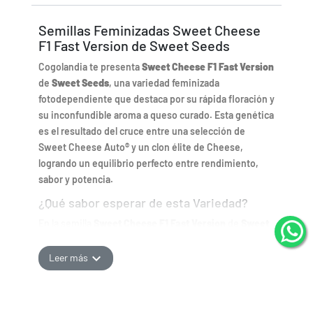
Semillas Feminizadas Sweet Cheese
F1 Fast Version de Sweet Seeds
Cogolandia te presenta
Sweet Cheese F1 Fast Version
de
Sweet Seeds
, una variedad feminizada
fotodependiente que destaca por su rápida floración y
su inconfundible aroma a queso curado. Esta genética
es el resultado del cruce entre una selección de
Sweet Cheese Auto® y un clon élite de Cheese,
logrando un equilibrio perfecto entre rendimiento,
sabor y potencia.
¿Qué sabor esperar de esta Variedad?
En la semilla
Sweet Cheese F1 Fast Version
de
Sweet
Seeds
, podemos esperar un aroma complejo y
distintivo, con notas fuertes y persistentes de queso
expand_more
Leer más
curado combinadas con un toque dulce y especiado
que hacen de esta variedad una delicia para los
amantes de las Cheese.