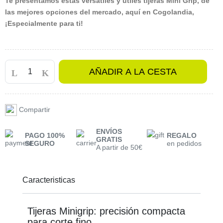
Te presentamos estas versátiles y útiles tijeras Mini Grip, de
las mejores opciones del mercado, aquí en Cogolandia,
¡Especialmente para ti!
AÑADIR A LA CESTA
Compartir
ENVÍOS
PAGO 100%
REGALO
GRATIS
SEGURO
en pedidos
A partir de 50€
Caracteristicas
Tijeras Minigrip: precisión compacta
para corte fino