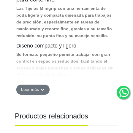
Las Tijeras Minigrip
son una herramienta de
poda ligera y compacta diseñada para trabajos
de precisión, especialmente en tareas de
manicurado y recorte fino, gracias a su tamaño
reducido, su punta fina y su manejo sencillo.
Diseño compacto y ligero
Su formato pequeño permite trabajar con gran
control en espacios reducidos, facilitando el
acceso a hojas pequeñas o zonas delicadas sin
dañar el resto de la planta.
Cuchillas de acero para cortes precisos
expand_more
Leer más
Incorporan hojas de acero que ofrecen cortes
limpios y eficaces, ideales para trabajos de
detalle donde se requiere precisión constante en
cada movimiento.
Productos relacionados
Limpieza sencilla y mantenimiento práctico
Algunos modelos incluyen cuchillas