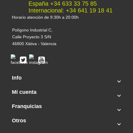
si reside en el extranjero a
España +34 633 33 75 85
international@cogolandia.com
y estaremos
Internacional: +34 641 19 18 41
encantados de asesorarle.
Horario atención de 9:30h a 20:00h
Polígono Industrial C,
Calle Proyecto 3 S/N
46800 Xàtiva - Valencia
Info

Mi cuenta

Franquicias

Otros
