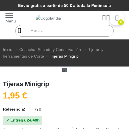
Envío gratis a partir de 50 € a toda la Península
Menu
0
Inicio
Cosecha. Secado y Conservación
Tijeras y
herramientas de Corte
Tijeras Minigrip
Tijeras Minigrip
1,95 €
Referencia:
770
Entrega 24/48h
