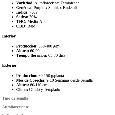
Variedad:
Autofloreciente Feminizada
Genética:
Purple x Skunk x Ruderalis
Indica:
70%
Sativa:
30%
THC:
Medio-Alto
CBD:
Bajo
Interior
Producción:
350-400 g/m²
Altura:
60-90 cm
Tiempo floración:
65-70 días
Exterior
Producción:
80-150 g/planta
Mes de Cosecha:
9-10 Semanas desde Semilla
Altura:
80-110 cm
Clima:
Cálido y Templado
Tipo de semilla
Autofloreciente