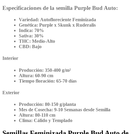
Especificaciones de la semilla Purple Bud Auto:
Variedad:
Autofloreciente Feminizada
Genética:
Purple x Skunk x Ruderalis
Indica:
70%
Sativa:
30%
THC:
Medio-Alto
CBD:
Bajo
Interior
Producción:
350-400 g/m²
Altura:
60-90 cm
Tiempo floración:
65-70 días
Exterior
Producción:
80-150 g/planta
Mes de Cosecha:
9-10 Semanas desde Semilla
Altura:
80-110 cm
Clima:
Cálido y Templado
Semillas Feminizada Purple Bud Auto de