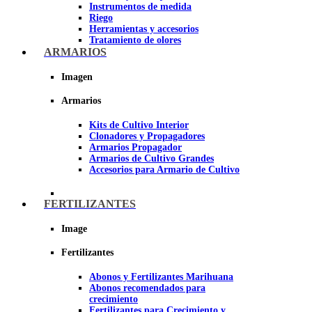
Instrumentos de medida
Riego
Herramientas y accesorios
Tratamiento de olores
Insecticidas y fungicidas
ARMARIOS
Hidroponía y Aeroponía
Papel Reflectante para cultivo de
Imagen
Interior
Armarios
Imagen
Kits de Cultivo Interior
Clonadores y Propagadores
Armarios Propagador
Armarios de Cultivo Grandes
Accesorios para Armario de Cultivo
FERTILIZANTES
Image
Fertilizantes
Abonos y Fertilizantes Marihuana
Abonos recomendados para
crecimiento
Fertilizantes para Crecimiento y