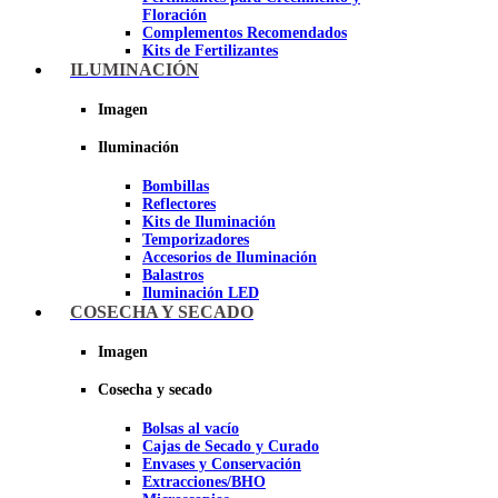
Floración
Complementos Recomendados
Kits de Fertilizantes
ILUMINACIÓN
Imagen
Imagen
Iluminación
Bombillas
Reflectores
Kits de Iluminación
Temporizadores
Accesorios de Iluminación
Balastros
Iluminación LED
Iluminación LEC
COSECHA Y SECADO
Luz Nocturna
Imagen
Imagen
Cosecha y secado
Bolsas al vacío
Cajas de Secado y Curado
Envases y Conservación
Extracciones/BHO