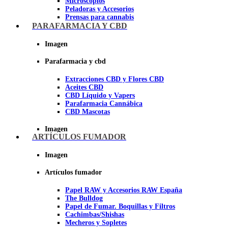
Microscopios
Peladoras y Accesorios
Prensas para cannabis
Secadores de cogollos
PARAFARMACIA Y CBD
Tijeras y herramientas de Corte
Imagen
Imagen
Parafarmacia y cbd
Extracciones CBD y Flores CBD
Aceites CBD
CBD Líquido y Vapers
Parafarmacia Cannábica
CBD Mascotas
Imagen
ARTÍCULOS FUMADOR
Imagen
Artículos fumador
Papel RAW y Accesorios RAW España
The Bulldog
Papel de Fumar. Boquillas y Filtros
Cachimbas/Shishas
Mecheros y Sopletes