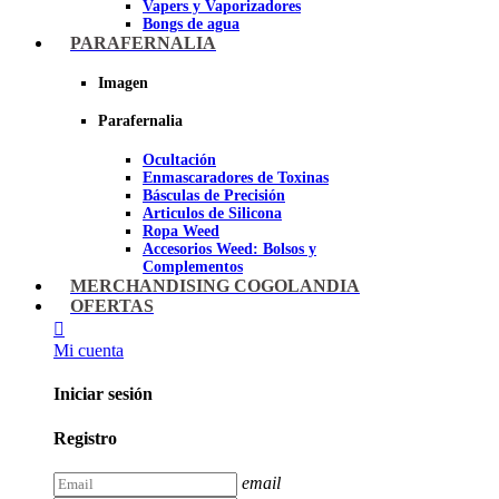
Vapers y Vaporizadores
Bongs de agua
Bandejas para liar
PARAFERNALIA
Grinders
Ceniceros para Fumadores
Imagen
Pipas de fumar
Pipas BHO
Parafernalia
Dabbers
Ocultación
Imagen
Enmascaradores de Toxinas
Básculas de Precisión
Articulos de Silicona
Ropa Weed
Accesorios Weed: Bolsos y
Complementos
Cannabuds
MERCHANDISING COGOLANDIA
Inciensos
OFERTAS
Libros y DVD's
Juegos Cannabicos
Mi cuenta
Terpenos
Accesorios para esnifar
Iniciar sesión
Imagen
Registro
email