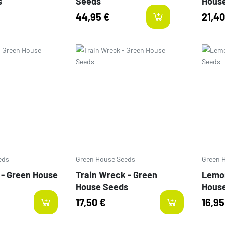
s
Seeds
Hous
44,95 €
21,40
last
Prezzo
Prezz
eds
Green House Seeds
Green 
 - Green House
Train Wreck - Green
Lemon
House Seeds
Hous
17,50 €
16,95