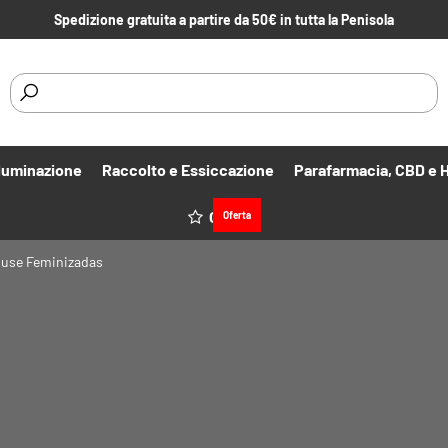
Spedizione gratuita a partire da 50€ in tutta la Penisola
lluminazione
Raccolto e Essiccazione
Parafarmacia, CBD e 
Offerte
Oferta
ouse Feminizadas