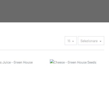
16
Selezionare
o
Prezzo