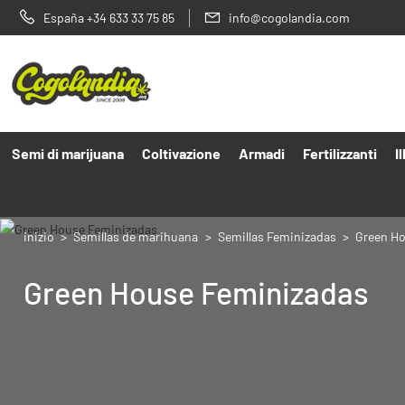
España +34 633 33 75 85
info@cogolandia.com
Semi di marijuana
Coltivazione
Armadi
Fertilizzanti
I
inizio
Semillas de marihuana
Semillas Feminizadas
Green H
Green House Feminizadas