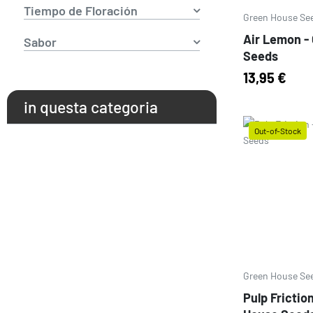
Tiempo de Floración
Green House Se
Air Lemon -
Sabor
Seeds
13,95 €
in questa categoria
Out-of-Stock
Prezzo
Green House Se
Pulp Frictio