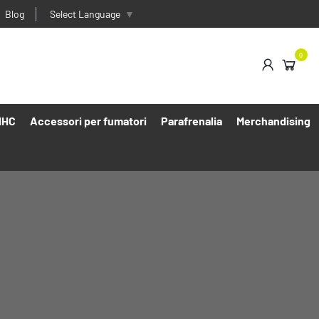
Blog
Select Language
▼
0
HHC
Accessori per fumatori
Parafrenalia
Merchandising