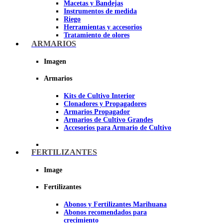
Macetas y Bandejas
Instrumentos de medida
Riego
Herramientas y accesorios
Tratamiento de olores
Insecticidas y fungicidas
ARMARIOS
Hidroponía y Aeroponía
Papel Reflectante para cultivo de
Imagen
Interior
Armarios
Imagen
Kits de Cultivo Interior
Clonadores y Propagadores
Armarios Propagador
Armarios de Cultivo Grandes
Accesorios para Armario de Cultivo
FERTILIZANTES
Image
Fertilizantes
Abonos y Fertilizantes Marihuana
Abonos recomendados para
crecimiento