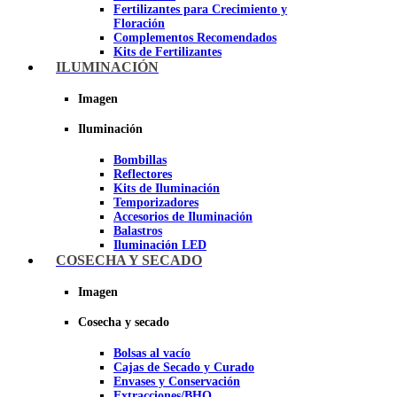
Fertilizantes para Crecimiento y
Floración
Complementos Recomendados
Kits de Fertilizantes
ILUMINACIÓN
Imagen
Imagen
Iluminación
Bombillas
Reflectores
Kits de Iluminación
Temporizadores
Accesorios de Iluminación
Balastros
Iluminación LED
Iluminación LEC
COSECHA Y SECADO
Luz Nocturna
Imagen
Imagen
Cosecha y secado
Bolsas al vacío
Cajas de Secado y Curado
Envases y Conservación
Extracciones/BHO