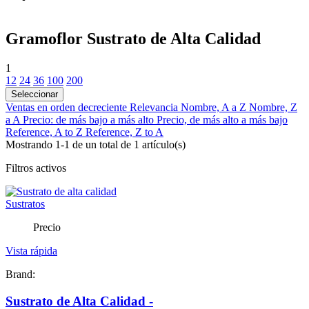
Gramoflor Sustrato de Alta Calidad
1
12
24
36
100
200
Seleccionar
Ventas en orden decreciente
Relevancia
Nombre, A a Z
Nombre, Z
a A
Precio: de más bajo a más alto
Precio, de más alto a más bajo
Reference, A to Z
Reference, Z to A
Mostrando 1-1 de un total de 1 artículo(s)
Filtros activos
Precio
Vista rápida
Brand:
Sustrato de Alta Calidad -