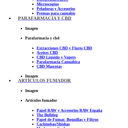
Microscopios
Peladoras y Accesorios
Prensas para cannabis
Secadores de cogollos
PARAFARMACIA Y CBD
Tijeras y herramientas de Corte
Imagen
Imagen
Parafarmacia y cbd
Extracciones CBD y Flores CBD
Aceites CBD
CBD Líquido y Vapers
Parafarmacia Cannábica
CBD Mascotas
Imagen
ARTÍCULOS FUMADOR
Imagen
Artículos fumador
Papel RAW y Accesorios RAW España
The Bulldog
Papel de Fumar. Boquillas y Filtros
Cachimbas/Shishas