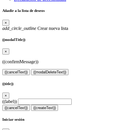
Añadir a la lista de deseos
×
add_circle_outline
Crear nueva lista
((modalTitle))
×
((confirmMessage))
((cancelText))
((modalDeleteText))
((title))
×
((label))
((cancelText))
((createText))
Iniciar sesión