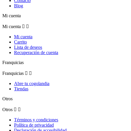
Contacto
Blog
Mi cuenta
Mi cuenta


Mi cuenta
Carrito
Lista de deseos
Recuperación de cuenta
Franquicias
Franquicias


Abre tu cogolandia
Tiendas
Otros
Otros


Términos y condiciones
Política de privacidad
Declaración de accesibilidad