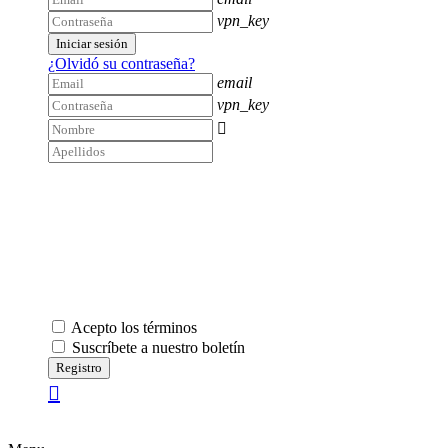
vpn_key
Iniciar sesión
¿Olvidó su contraseña?
email
vpn_key

Acepto los términos
Suscríbete a nuestro boletín
Registro