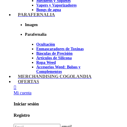
Mecheros y Sopletes
Vapers y Vaporizadores
Bongs de agua
Bandejas para liar
PARAFERNALIA
Grinders
Ceniceros para Fumadores
Imagen
Pipas de fumar
Pipas BHO
Parafernalia
Dabbers
Ocultación
Imagen
Enmascaradores de Toxinas
Básculas de Precisión
Articulos de Silicona
Ropa Weed
Accesorios Weed: Bolsos y
Complementos
Cannabuds
MERCHANDISING COGOLANDIA
Inciensos
OFERTAS
Libros y DVD's
Juegos Cannabicos
Mi cuenta
Terpenos
Accesorios para esnifar
Iniciar sesión
Imagen
Registro
email