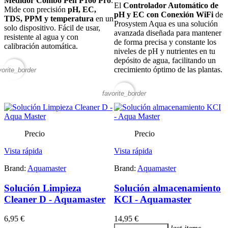
Medidor Combo Pen P160 Pro
:
El
Controlador Automático de
Mide con precisión
pH, EC,
pH y EC con Conexión WiFi
de
TDS, PPM y temperatura
en un
Prosystem Aqua es una solución
solo dispositivo. Fácil de usar,
avanzada diseñada para mantener
resistente al agua y con
de forma precisa y constante los
calibración automática.
niveles de pH y nutrientes en tu
depósito de agua, facilitando un
crecimiento óptimo de las plantas.
vorite_border
favorite_border
Precio
Precio
Vista rápida
Vista rápida
Brand:
Aquamaster
Brand:
Aquamaster
Solución Limpieza
Solución almacenamiento
Cleaner D - Aquamaster
KCI - Aquamaster
6,95 €
14,95 €