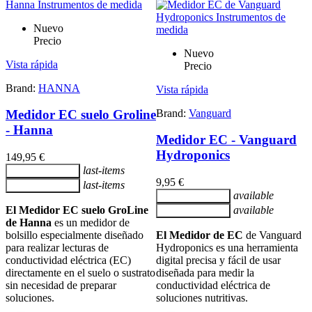
Nuevo
Precio
Nuevo
Vista rápida
Precio
Brand:
HANNA
Vista rápida
Brand:
Vanguard
Medidor EC suelo Groline
- Hanna
Medidor EC - Vanguard
Hydroponics
149,95 €
last-items
Añadir al carrito
9,95 €
last-items
Añadir al carrito
available
Añadir al carrito
El Medidor EC suelo GroLine
available
Añadir al carrito
de Hanna
es un medidor de
bolsillo especialmente diseñado
El Medidor de EC
de Vanguard
para realizar lecturas de
Hydroponics es una herramienta
conductividad eléctrica (EC)
digital precisa y fácil de usar
directamente en el suelo o sustrato
diseñada para medir la
sin necesidad de preparar
conductividad eléctrica de
soluciones.
soluciones nutritivas.