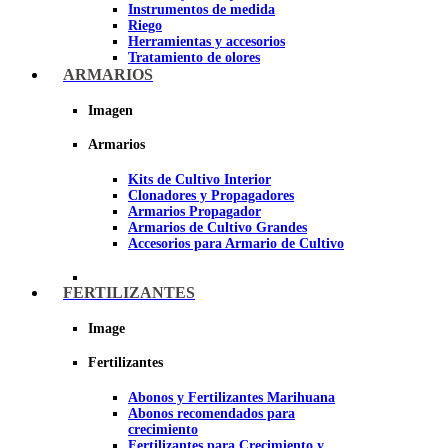
Instrumentos de medida
Riego
Herramientas y accesorios
Tratamiento de olores
Insecticidas y fungicidas
ARMARIOS
Hidroponía y Aeroponía
Papel Reflectante para cultivo de
Imagen
Interior
Armarios
Imagen
Kits de Cultivo Interior
Clonadores y Propagadores
Armarios Propagador
Armarios de Cultivo Grandes
Accesorios para Armario de Cultivo
FERTILIZANTES
Image
Fertilizantes
Abonos y Fertilizantes Marihuana
Abonos recomendados para
crecimiento
Fertilizantes para Crecimiento y