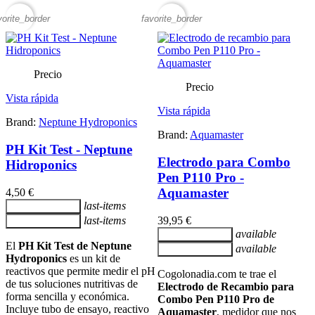
vorite_border
favorite_border
Precio
Precio
Vista rápida
Vista rápida
Brand:
Neptune Hydroponics
Brand:
Aquamaster
PH Kit Test - Neptune
Electrodo para Combo
Hidroponics
Pen P110 Pro -
Aquamaster
4,50 €
last-items
Añadir al carrito
last-items
39,95 €
Añadir al carrito
available
Añadir al carrito
El
PH Kit Test de Neptune
available
Añadir al carrito
Hydroponics
es un kit de
reactivos que permite medir el pH
Cogolonadia.com te trae el
de tus soluciones nutritivas de
Electrodo de Recambio para
forma sencilla y económica.
Combo Pen P110 Pro de
Incluye tubo de ensayo, reactivo
Aquamaster
, medidor que nos