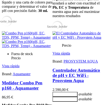
líquido y una carta de colores para
ayudará a saber con exactitud el
comparar y determinar el valor de
Ph, EC y Temperatura
de
pH con precisión fiable.
30 ml.
nuestra agua para así maximizar
nuestros resultados
vorite_border
favorite_border
Precio
Vista rápida
Fuera de stock
Precio
Brand:
PROSYSTEM AQUA
Vista rápida
Controlador Automático
Brand:
Aquamaster
de pH y EC WiFi -
Prosystem Aqua
Medidor Combo Pen
p160 - Aquamaster
2.590,00 €
available
Añadir al carrito
86,95 €
available
Añadir al carrito