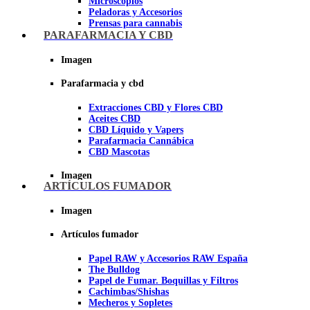
Microscopios
Peladoras y Accesorios
Prensas para cannabis
Secadores de cogollos
PARAFARMACIA Y CBD
Tijeras y herramientas de Corte
Imagen
Imagen
Parafarmacia y cbd
Extracciones CBD y Flores CBD
Aceites CBD
CBD Líquido y Vapers
Parafarmacia Cannábica
CBD Mascotas
Imagen
ARTÍCULOS FUMADOR
Imagen
Artículos fumador
Papel RAW y Accesorios RAW España
The Bulldog
Papel de Fumar. Boquillas y Filtros
Cachimbas/Shishas
Mecheros y Sopletes