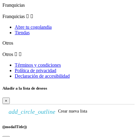
Franquicias
Franquicias


Abre tu cogolandia
Tiendas
Otros
Otros


Términos y condiciones
Política de privacidad
Declaración de accesibilidad
Añadir a la lista de deseos
×
add_circle_outline
Crear nueva lista
((modalTitle))