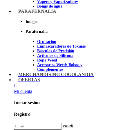
Vapers y Vaporizadores
Bongs de agua
Bandejas para liar
PARAFERNALIA
Grinders
Ceniceros para Fumadores
Imagen
Pipas de fumar
Pipas BHO
Parafernalia
Dabbers
Ocultación
Imagen
Enmascaradores de Toxinas
Básculas de Precisión
Articulos de Silicona
Ropa Weed
Accesorios Weed: Bolsos y
Complementos
Cannabuds
MERCHANDISING COGOLANDIA
Inciensos
OFERTAS
Libros y DVD's
Juegos Cannabicos
Mi cuenta
Terpenos
Accesorios para esnifar
Iniciar sesión
Imagen
Registro
email