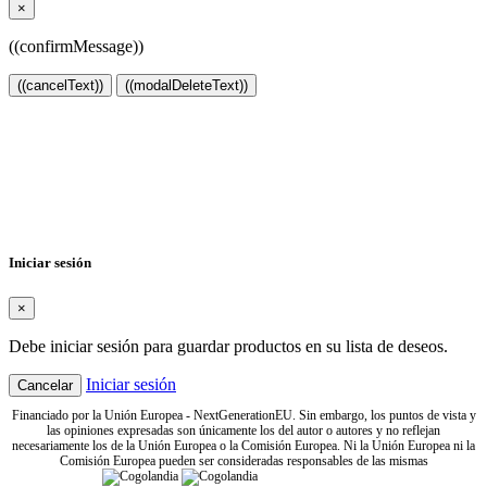
×
((confirmMessage))
((cancelText))
((modalDeleteText))
Crear lista de deseos
×
Nombre de la lista de deseos
Cancelar
Crear lista de deseos
Iniciar sesión
×
Debe iniciar sesión para guardar productos en su lista de deseos.
Iniciar sesión
Cancelar
Financiado por la Unión Europea - NextGenerationEU. Sin embargo, los puntos de vista y
las opiniones expresadas son únicamente los del autor o autores y no reflejan
necesariamente los de la Unión Europea o la Comisión Europea. Ni la Unión Europea ni la
Comisión Europea pueden ser consideradas responsables de las mismas