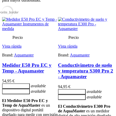
para mayor durabilidad.
vorite_border
Precio
Precio
Vista rápida
Vista rápida
Brand:
Aquamaster
Brand:
Aquamaster
Medidor E50 Pro EC y
Conductivimetro de suelo
Temp - Aquamaster
y temperatura S300 Pro 2
- Aquamaster
54,95 €
available
Añadir al carrito
94,95 €
available
available
Añadir al carrito
Añadir al carrito
available
Añadir al carrito
El Medidor E50 Pro EC y
Temp de AquaMaster
es un
El Conductivímetro E300 Pro
dispositivo digital portátil
de AquaMaster
es un medidor
diseñado para medir con precisión
digital de alta precisión diseñado