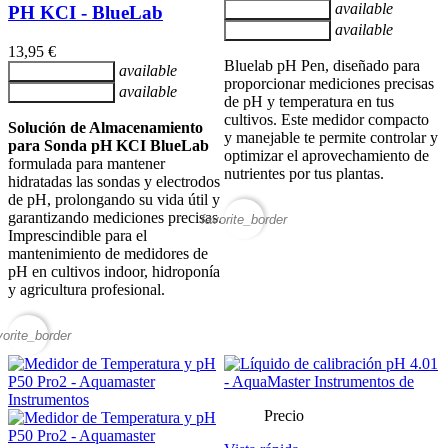
available
Añadir al carrito
PH KCI - BlueLab
available
Añadir al carrito
13,95 €
Bluelab pH Pen, diseñado para
available
Añadir al carrito
proporcionar mediciones precisas
available
Añadir al carrito
de pH y temperatura en tus
cultivos. Este medidor compacto
Solución de Almacenamiento
y manejable te permite controlar y
para Sonda pH KCI BlueLab
optimizar el aprovechamiento de
formulada para mantener
nutrientes por tus plantas.
hidratadas las sondas y electrodos
de pH, prolongando su vida útil y
garantizando mediciones precisas.
favorite_border
Imprescindible para el
mantenimiento de medidores de
pH en cultivos indoor, hidroponía
y agricultura profesional.
vorite_border
Precio