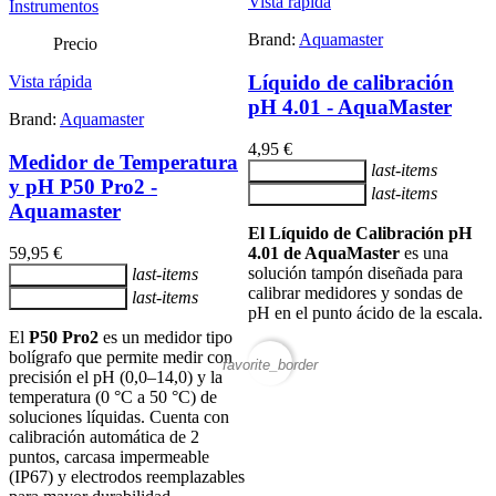
Vista rápida
Brand:
Aquamaster
Precio
Líquido de calibración
Vista rápida
pH 4.01 - AquaMaster
Brand:
Aquamaster
4,95 €
Medidor de Temperatura
last-items
Añadir al carrito
y pH P50 Pro2 -
last-items
Añadir al carrito
Aquamaster
El Líquido de Calibración pH
59,95 €
4.01 de AquaMaster
es una
solución tampón diseñada para
last-items
Añadir al carrito
calibrar medidores y sondas de
last-items
Añadir al carrito
pH en el punto ácido de la escala.
El
P50 Pro2
es un medidor tipo
bolígrafo que permite medir con
favorite_border
precisión el pH (0,0–14,0) y la
temperatura (0 °C a 50 °C) de
soluciones líquidas. Cuenta con
calibración automática de 2
puntos, carcasa impermeable
(IP67) y electrodos reemplazables