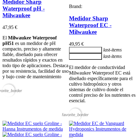
Medidor Sharp
Brand:
Waterproof pH -
Milwaukee
Medidor Sharp
Waterproof EC -
47,95 €
Milwaukee
El
Milwaukee Waterproof
pH51
es un medidor de pH
49,95 €
compacto, preciso y altamente
last-items
Añadir al carrito
fiable, diseñado para ofrecer
last-items
Añadir al carrito
resultados rápidos y exactos en
todo tipo de aplicaciones. Destaca
El medidor de conductividad
por su resistencia, facilidad de uso
Milwaukee Waterproof EC está
y bajo coste de mantenimiento
diseñado específicamente para el
cultivo hidropónico y otros
sistemas de cultivo donde el
vorite_border
control preciso de los nutrientes es
esencial.
favorite_border