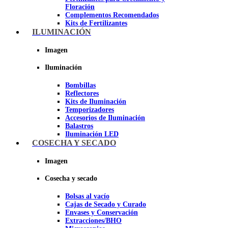
Floración
Complementos Recomendados
Kits de Fertilizantes
ILUMINACIÓN
Imagen
Imagen
Iluminación
Bombillas
Reflectores
Kits de Iluminación
Temporizadores
Accesorios de Iluminación
Balastros
Iluminación LED
Iluminación LEC
COSECHA Y SECADO
Luz Nocturna
Imagen
Imagen
Cosecha y secado
Bolsas al vacío
Cajas de Secado y Curado
Envases y Conservación
Extracciones/BHO