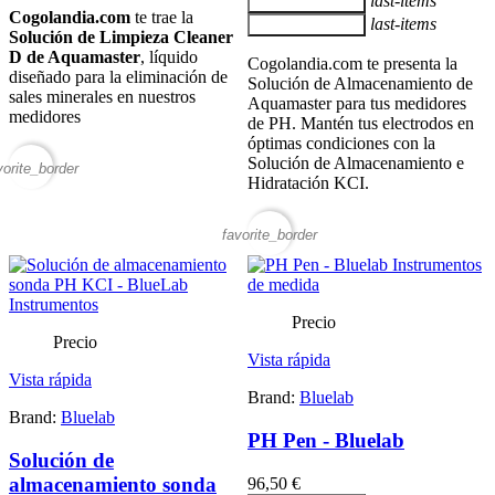
last-items
Añadir al carrito
Cogolandia.com
te trae la
last-items
Añadir al carrito
Solución de Limpieza Cleaner
D de Aquamaster
, líquido
Cogolandia.com te presenta la
diseñado para la eliminación de
Solución de Almacenamiento de
sales minerales en nuestros
Aquamaster para tus medidores
medidores
de PH. Mantén tus electrodos en
óptimas condiciones con la
Solución de Almacenamiento e
vorite_border
Hidratación KCI.
favorite_border
Precio
Precio
Vista rápida
Vista rápida
Brand:
Bluelab
Brand:
Bluelab
PH Pen - Bluelab
Solución de
almacenamiento sonda
96,50 €