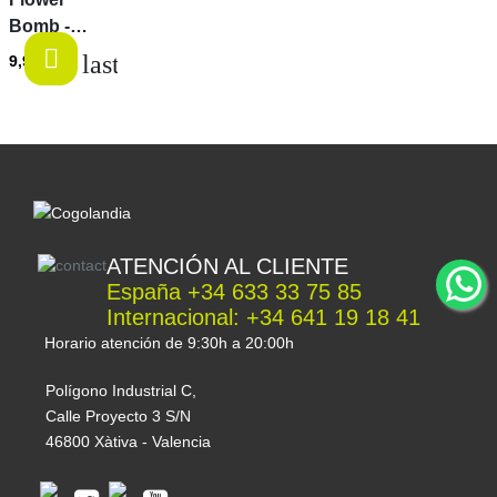
Bomb -
Field
last-items
9,95 €
Marshal
ATENCIÓN AL CLIENTE
España +34 633 33 75 85
Internacional: +34 641 19 18 41
Horario atención de 9:30h a 20:00h
Polígono Industrial C,
Calle Proyecto 3 S/N
46800 Xàtiva - Valencia