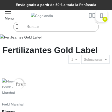
Envío gratis a partir de 50 € a toda la Península
Menu
0
Inicio
Abonos y Fertilizantes Marihuana
Fertilizantes Gold
Label
Fertilizantes Gold Label
1
Seleccionar
Precio
favorite_border
Field Marshal
Flower