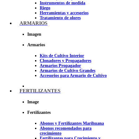
Instrumentos de medida
Riego
Herramientas y accesorios
Tratamiento de olores
Insecticidas y fungicidas
ARMARIOS
Hidroponía y Aeroponía
Papel Reflectante para cultivo de
Imagen
Interior
Armarios
Imagen
Kits de Cultivo Interior
Clonadores y Propagadores
Armarios Propagador
Armarios de Cultivo Grandes
Accesorios para Armario de Cultivo
FERTILIZANTES
Image
Fertilizantes
Abonos y Fertilizantes Marihuana
Abonos recomendados para
crecimiento
Fertilizantes para Crecimiento y