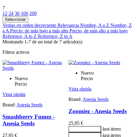
7
12
24
36
100
200
Seleccionar
Ventas en orden decreciente
Relevancia
Nombre, A a Z
Nombre, Z
a A
Precio: de más bajo a más alto
Precio, de más alto a más bajo
Reference, A to Z
Reference, Z to A
Mostrando 1-7 de un total de 7 artículo(s)
Filtros activos
Nuevo
Nuevo
Precio
Precio
Vista rápida
Vista rápida
Brand:
Anesia Seeds
Brand:
Anesia Seeds
Zoomiez - Anesia Seeds
Smashberry Fumez -
Anesia Seeds
25,95 €
last-items
Añadir al carrito
27,95 €
last-items
Añadir al carrito