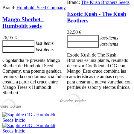
Brand:
The Kush Brothers Seeds
Brand:
Humboldt Seed Company
Exotic Kush - The Kush
Mango Sherbet -
Brothers
Humboldt seeds
32,50 €
26,95 €
last-items
Añadir al carrito
last-items
Añadir al carrito
last-items
Añadir al carrito
last-items
Añadir al carrito
Exotic Kush de The Kush
Cogolandia te presenta Mango
Brothers es una planta, resultado
Sherbet de Humboldt Seed
de cruzar Confidential OG con
Company, una potente genética
Mango. Este cruce combina las
feminizada con dominancia índica
características de ambas cepas
creada a partir del cruce entre
para crear una nueva variedad con
Mango Trees x Humboldt
perfiles de sabor y efectos únicos.
Sherbert.
favorite_border
vorite_border