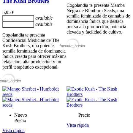
The Kush Brothers
Cogolandia te presenta Mamba
Negra de Blimburn Seeds, una
5,95 €
semilla feminizada de cannabis de
available
Añadir al carrito
dominancia índica que destaca
available
Añadir al carrito
por su alta producción, potencia
elevada y facilidad de cultivo.
Cogolandia te presenta
Confidencial Medicine de The
Kush Brothers, una potente
favorite_border
semilla feminizada de dominancia
índica creada para ofrecer máxima
relajación, alta producción y un
perfil terapéutico excepcional.
vorite_border
Nuevo
Precio
Precio
Vista rápida
Vista rápida