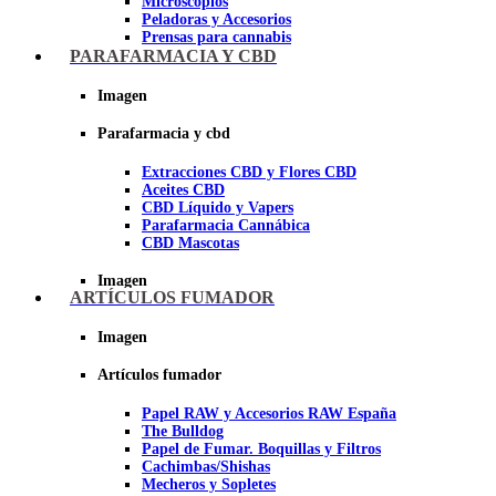
Microscopios
Peladoras y Accesorios
Prensas para cannabis
Secadores de cogollos
PARAFARMACIA Y CBD
Tijeras y herramientas de Corte
Imagen
Imagen
Parafarmacia y cbd
Extracciones CBD y Flores CBD
Aceites CBD
CBD Líquido y Vapers
Parafarmacia Cannábica
CBD Mascotas
Imagen
ARTÍCULOS FUMADOR
Imagen
Artículos fumador
Papel RAW y Accesorios RAW España
The Bulldog
Papel de Fumar. Boquillas y Filtros
Cachimbas/Shishas
Mecheros y Sopletes