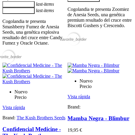
last-items
Añadir al carrito
Cogolandia te presenta Zoomiez
last-items
Añadir al carrito
de Anesia Seeds, una genética
premium resultado del cruce entre
Cogolandia te presenta
Biscotti Gushers y Crescendo.
Smashberry Fumez de Anesia
Seeds, una genética explosiva
resultado del cruce entre Candy
favorite_border
Fumez y Oracle Octane.
vorite_border
Nuevo
Precio
Nuevo
Vista rápida
Precio
Brand:
Vista rápida
Brand:
The Kush Brothers Seeds
Mamba Negra - Blimbur
Confidencial Medicine -
19,95 €