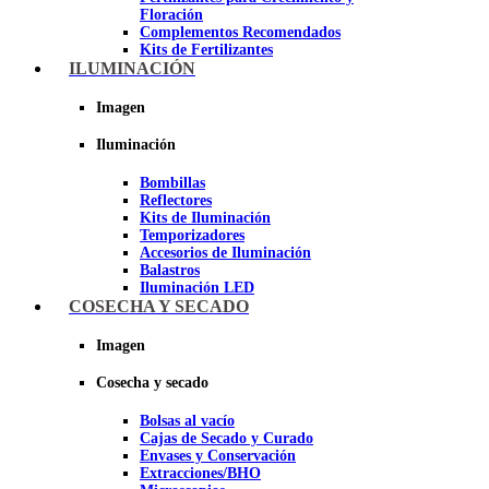
Floración
Complementos Recomendados
Kits de Fertilizantes
ILUMINACIÓN
Imagen
Imagen
Iluminación
Bombillas
Reflectores
Kits de Iluminación
Temporizadores
Accesorios de Iluminación
Balastros
Iluminación LED
Iluminación LEC
COSECHA Y SECADO
Luz Nocturna
Imagen
Imagen
Cosecha y secado
Bolsas al vacío
Cajas de Secado y Curado
Envases y Conservación
Extracciones/BHO