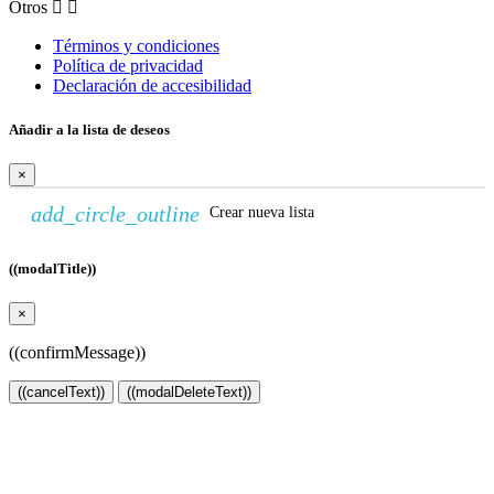
Otros


Términos y condiciones
Política de privacidad
Declaración de accesibilidad
Añadir a la lista de deseos
×
add_circle_outline
Crear nueva lista
((modalTitle))
×
((confirmMessage))
((cancelText))
((modalDeleteText))
Crear lista de deseos
×