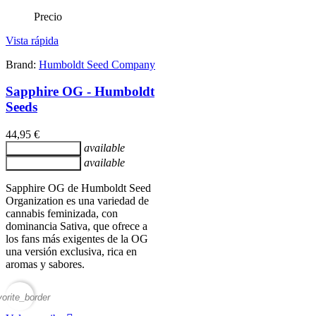
Precio
Vista rápida
Brand:
Humboldt Seed Company
Sapphire OG - Humboldt
Seeds
44,95 €
available
Añadir al carrito
available
Añadir al carrito
Sapphire OG de Humboldt Seed
Organization es una variedad de
cannabis feminizada, con
dominancia Sativa, que ofrece a
los fans más exigentes de la OG
una versión exclusiva, rica en
aromas y sabores.
vorite_border