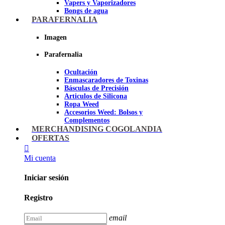
Vapers y Vaporizadores
Bongs de agua
Bandejas para liar
PARAFERNALIA
Grinders
Ceniceros para Fumadores
Imagen
Pipas de fumar
Pipas BHO
Parafernalia
Dabbers
Ocultación
Imagen
Enmascaradores de Toxinas
Básculas de Precisión
Articulos de Silicona
Ropa Weed
Accesorios Weed: Bolsos y
Complementos
Cannabuds
MERCHANDISING COGOLANDIA
Inciensos
OFERTAS
Libros y DVD's
Juegos Cannabicos
Mi cuenta
Terpenos
Accesorios para esnifar
Iniciar sesión
Imagen
Registro
email