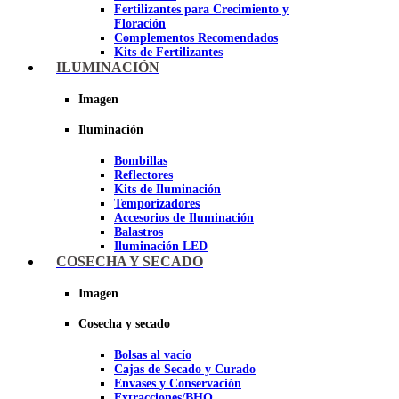
Fertilizantes para Crecimiento y
Floración
Complementos Recomendados
Kits de Fertilizantes
ILUMINACIÓN
Imagen
Imagen
Iluminación
Bombillas
Reflectores
Kits de Iluminación
Temporizadores
Accesorios de Iluminación
Balastros
Iluminación LED
Iluminación LEC
COSECHA Y SECADO
Luz Nocturna
Imagen
Imagen
Cosecha y secado
Bolsas al vacío
Cajas de Secado y Curado
Envases y Conservación
Extracciones/BHO