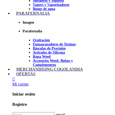
Mecheros y Sopletes
Vapers y Vaporizadores
Bongs de agua
Bandejas para liar
PARAFERNALIA
Grinders
Ceniceros para Fumadores
Imagen
Pipas de fumar
Pipas BHO
Parafernalia
Dabbers
Ocultación
Imagen
Enmascaradores de Toxinas
Básculas de Precisión
Articulos de Silicona
Ropa Weed
Accesorios Weed: Bolsos y
Complementos
Cannabuds
MERCHANDISING COGOLANDIA
Inciensos
OFERTAS
Libros y DVD's
Juegos Cannabicos
Mi cuenta
Terpenos
Accesorios para esnifar
Iniciar sesión
Imagen
Registro
email