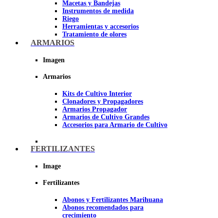
Macetas y Bandejas
Instrumentos de medida
Riego
Herramientas y accesorios
Tratamiento de olores
Insecticidas y fungicidas
ARMARIOS
Hidroponía y Aeroponía
Papel Reflectante para cultivo de
Imagen
Interior
Armarios
Imagen
Kits de Cultivo Interior
Clonadores y Propagadores
Armarios Propagador
Armarios de Cultivo Grandes
Accesorios para Armario de Cultivo
FERTILIZANTES
Image
Fertilizantes
Abonos y Fertilizantes Marihuana
Abonos recomendados para
crecimiento