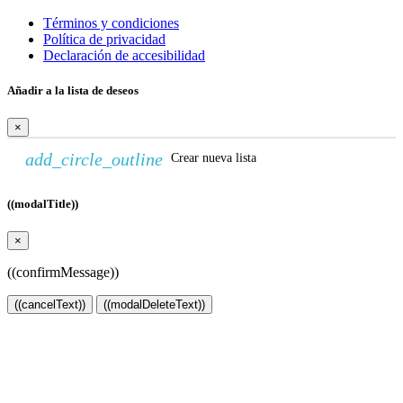
Términos y condiciones
Política de privacidad
Declaración de accesibilidad
Añadir a la lista de deseos
×
add_circle_outline
Crear nueva lista
((modalTitle))
×
((confirmMessage))
((cancelText))
((modalDeleteText))
Crear lista de deseos
×
Nombre de la lista de deseos