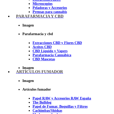
Microscopios
Peladoras y Accesorios
Prensas para cannabis
Secadores de cogollos
PARAFARMACIA Y CBD
Tijeras y herramientas de Corte
Imagen
Imagen
Parafarmacia y cbd
Extracciones CBD y Flores CBD
Aceites CBD
CBD Líquido y Vapers
Parafarmacia Cannábica
CBD Mascotas
Imagen
ARTÍCULOS FUMADOR
Imagen
Artículos fumador
Papel RAW y Accesorios RAW España
The Bulldog
Papel de Fumar. Boquillas y Filtros
Cachimbas/Shishas