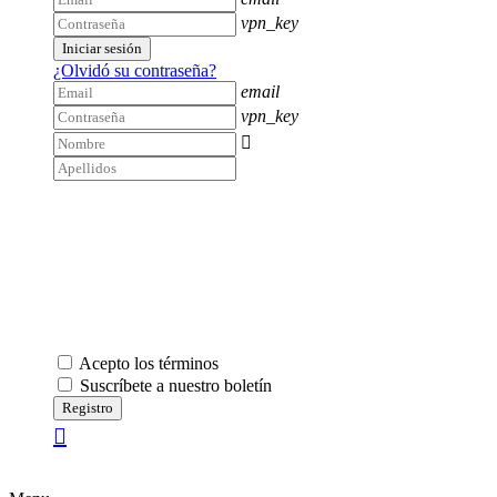
vpn_key
Iniciar sesión
¿Olvidó su contraseña?
email
vpn_key

Acepto los términos
Suscríbete a nuestro boletín
Registro