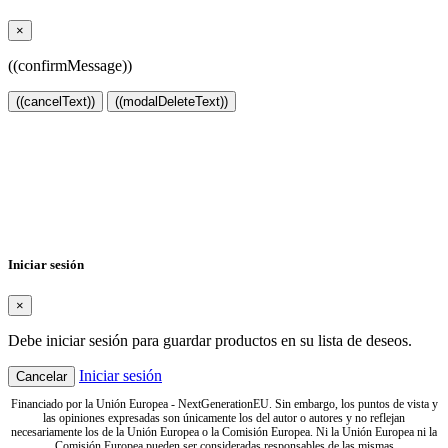
×
((confirmMessage))
((cancelText))
((modalDeleteText))
Crear lista de deseos
×
Nombre de la lista de deseos
Cancelar
Crear lista de deseos
Iniciar sesión
×
Debe iniciar sesión para guardar productos en su lista de deseos.
Iniciar sesión
Cancelar
Financiado por la Unión Europea - NextGenerationEU. Sin embargo, los puntos de vista y
las opiniones expresadas son únicamente los del autor o autores y no reflejan
necesariamente los de la Unión Europea o la Comisión Europea. Ni la Unión Europea ni la
Comisión Europea pueden ser consideradas responsables de las mismas