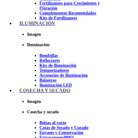
Fertilizantes para Crecimiento y
Floración
Complementos Recomendados
Kits de Fertilizantes
ILUMINACIÓN
Imagen
Imagen
Iluminación
Bombillas
Reflectores
Kits de Iluminación
Temporizadores
Accesorios de Iluminación
Balastros
Iluminación LED
Iluminación LEC
COSECHA Y SECADO
Luz Nocturna
Imagen
Imagen
Cosecha y secado
Bolsas al vacío
Cajas de Secado y Curado
Envases y Conservación
Extracciones/BHO