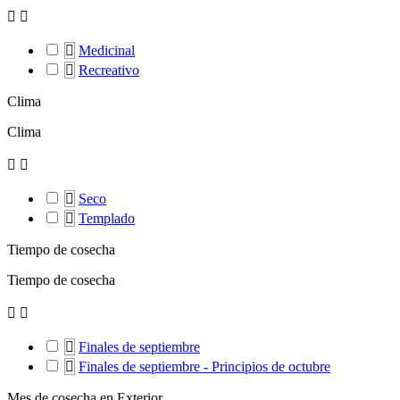



Medicinal

Recreativo
Clima
Clima



Seco

Templado
Tiempo de cosecha
Tiempo de cosecha



Finales de septiembre

Finales de septiembre - Principios de octubre
Mes de cosecha en Exterior