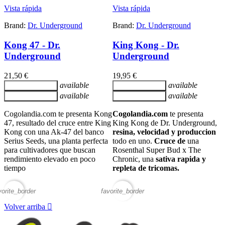
Vista rápida
Vista rápida
Brand:
Dr. Underground
Brand:
Dr. Underground
Kong 47 - Dr.
King Kong - Dr.
Underground
Underground
21,50 €
19,95 €
available
available
Añadir al carrito
Añadir al carrito
available
available
Añadir al carrito
Añadir al carrito
Cogolandia.com te presenta Kong
Cogolandia.com
te presenta
47, resultado del cruce entre King
King Kong de Dr. Underground,
Kong con una Ak-47 del banco
resina, velocidad y produccion
Serius Seeds, una planta perfecta
todo en uno.
Cruce de
una
para cultivadores que buscan
Rosenthal Super Bud x The
rendimiento elevado en poco
Chronic, una
sativa rapida y
tiempo
repleta de tricomas.
vorite_border
favorite_border
Volver arriba
