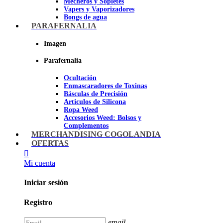
Mecheros y Sopletes
Vapers y Vaporizadores
Bongs de agua
Bandejas para liar
PARAFERNALIA
Grinders
Ceniceros para Fumadores
Imagen
Pipas de fumar
Pipas BHO
Parafernalia
Dabbers
Ocultación
Imagen
Enmascaradores de Toxinas
Básculas de Precisión
Articulos de Silicona
Ropa Weed
Accesorios Weed: Bolsos y
Complementos
Cannabuds
MERCHANDISING COGOLANDIA
Inciensos
OFERTAS
Libros y DVD's
Juegos Cannabicos
Mi cuenta
Terpenos
Accesorios para esnifar
Iniciar sesión
Imagen
Registro
email