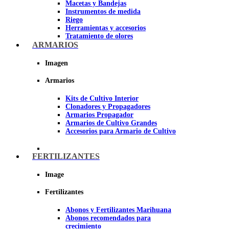
Macetas y Bandejas
Instrumentos de medida
Riego
Herramientas y accesorios
Tratamiento de olores
Insecticidas y fungicidas
ARMARIOS
Hidroponía y Aeroponía
Papel Reflectante para cultivo de
Imagen
Interior
Armarios
Imagen
Kits de Cultivo Interior
Clonadores y Propagadores
Armarios Propagador
Armarios de Cultivo Grandes
Accesorios para Armario de Cultivo
FERTILIZANTES
Image
Fertilizantes
Abonos y Fertilizantes Marihuana
Abonos recomendados para
crecimiento