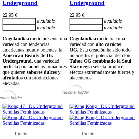
Underground
Underground
22,95 €
22,95 €
available
available
Añadir al carrito
Añadir al carrito
available
available
Añadir al carrito
Añadir al carrito
Cogolandia.com
te presenta una
Cogolandia.com
te trae una
variedad con tendencias
variedad con
alto carácter
americanas muuuy potentes, la
OG.
Esta creación ha sido todo
American Beauty
de
Dr.
un acierto, el potencial del clon
Underground,
una variedad
Tahoe OG combinado la Soul
perfecta para aquellos fumadores
Star negra
selecta produce
que quieren
sabores dulces y
efectos extremadamente fuertes y
afrutados
con producciones
placenteros.
elevadas.
favorite_border
vorite_border
Precio
Precio