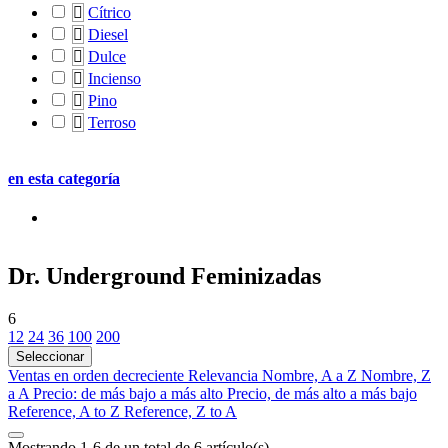

Cítrico

Diesel

Dulce

Incienso

Pino

Terroso
en esta categoría
Dr. Underground Feminizadas
6
12
24
36
100
200
Seleccionar
Ventas en orden decreciente
Relevancia
Nombre, A a Z
Nombre, Z
a A
Precio: de más bajo a más alto
Precio, de más alto a más bajo
Reference, A to Z
Reference, Z to A
Mostrando 1-6 de un total de 6 artículo(s)