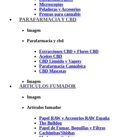
Microscopios
Peladoras y Accesorios
Prensas para cannabis
Secadores de cogollos
PARAFARMACIA Y CBD
Tijeras y herramientas de Corte
Imagen
Imagen
Parafarmacia y cbd
Extracciones CBD y Flores CBD
Aceites CBD
CBD Líquido y Vapers
Parafarmacia Cannábica
CBD Mascotas
Imagen
ARTÍCULOS FUMADOR
Imagen
Artículos fumador
Papel RAW y Accesorios RAW España
The Bulldog
Papel de Fumar. Boquillas y Filtros
Cachimbas/Shishas