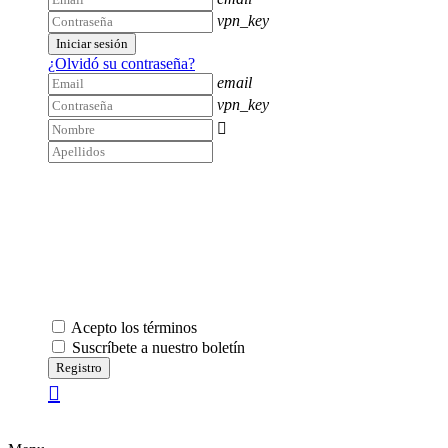
vpn_key
Iniciar sesión
¿Olvidó su contraseña?
email
vpn_key

Acepto los términos
Suscríbete a nuestro boletín
Registro