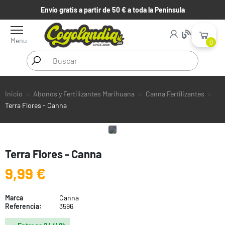
Envío gratis a partir de 50 € a toda la Península
Menu
0
Inicio
Abonos y Fertilizantes Marihuana
Canna Fertilizantes
Terra Flores - Canna
Terra Flores - Canna
9,99 €
Marca
Canna
Referencia:
3596