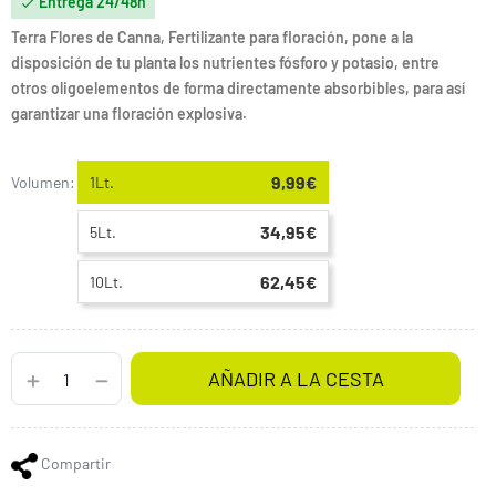
Entrega 24/48h

Terra Flores de Canna, Fertilizante para floración, pone a la
disposición de tu planta los nutrientes fósforo y potasio, entre
otros oligoelementos de forma directamente absorbibles, para así
garantizar una floración explosiva.
9,99€
Volumen:
1Lt.
34,95€
5Lt.
62,45€
10Lt.
AÑADIR A LA CESTA
Compartir