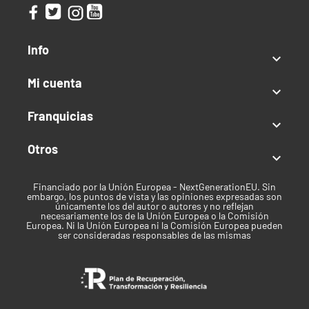
en contacto con nosotros al +34 633 33 75 85 (España)
o al +34 641 19 18 41 (consultas fuera de España). Si lo
prefiere, puede enviarnos un correo electrónico a
Info

info@cogolandia.com o, si reside en el extranjero, a
internacional@cogolandia.com y estaremos
Mi cuenta

encantados de asesorarle.
Franquicias

Marca
Otros

Canna
Orgánico
Financiado por la Unión Europea - NextGenerationEU. Sin
embargo, los puntos de vista y las opiniones expresadas son
únicamente los del autor o autores y no reflejan
No
necesariamente los de la Unión Europea o la Comisión
Europea. Ni la Unión Europea ni la Comisión Europea pueden
ser consideradas responsables de las mismas
Fase de Cultivo
Floración