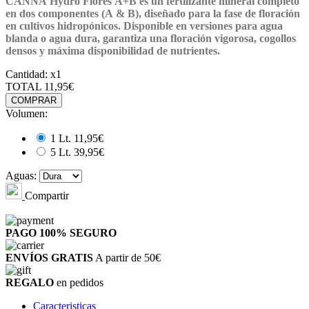
CANNA Hydro Flores A+B
es un fertilizante mineral completo
en dos componentes (A & B), diseñado para la fase de floración
en cultivos hidropónicos. Disponible en versiones para
agua
blanda
o
agua dura
, garantiza una floración vigorosa, cogollos
densos y máxima disponibilidad de nutrientes.
Cantidad:
x1
TOTAL
11,95€
COMPRAR
Volumen:
1 Lt.
11,95€
5 Lt.
39,95€
Aguas:
Compartir
PAGO 100%
SEGURO
ENVÍOS GRATIS
A partir de 50€
REGALO
en pedidos
Caracteristicas