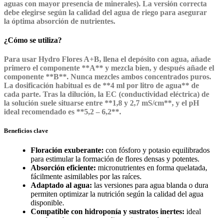
aguas con mayor presencia de minerales). La versión correcta
debe elegirse según la calidad del agua de riego para asegurar
la óptima absorción de nutrientes.
¿Cómo se utiliza?
Para usar Hydro Flores A+B, llena el depósito con agua, añade
primero el componente **A** y mezcla bien, y después añade el
componente **B**. Nunca mezcles ambos concentrados puros.
La dosificación habitual es de **4 ml por litro de agua** de
cada parte. Tras la dilución, la EC (conductividad eléctrica) de
la solución suele situarse entre **1,8 y 2,7 mS/cm**, y el pH
ideal recomendado es **5,2 – 6,2**.
Beneficios clave
Floración exuberante:
con fósforo y potasio equilibrados
para estimular la formación de flores densas y potentes.
Absorción eficiente:
micronutrientes en forma quelatada,
fácilmente asimilables por las raíces.
Adaptado al agua:
las versiones para agua blanda o dura
permiten optimizar la nutrición según la calidad del agua
disponible.
Compatible con hidroponía y sustratos inertes:
ideal