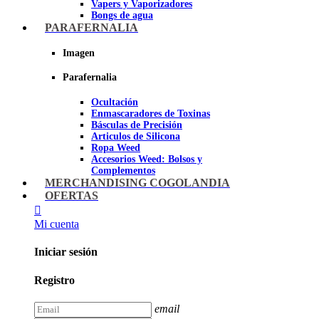
Vapers y Vaporizadores
Bongs de agua
Bandejas para liar
PARAFERNALIA
Grinders
Ceniceros para Fumadores
Imagen
Pipas de fumar
Pipas BHO
Parafernalia
Dabbers
Ocultación
Imagen
Enmascaradores de Toxinas
Básculas de Precisión
Articulos de Silicona
Ropa Weed
Accesorios Weed: Bolsos y
Complementos
Cannabuds
MERCHANDISING COGOLANDIA
Inciensos
OFERTAS
Libros y DVD's
Juegos Cannabicos
Mi cuenta
Terpenos
Accesorios para esnifar
Iniciar sesión
Imagen
Registro
email