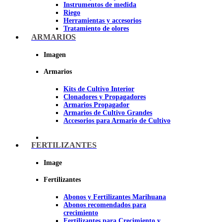
Instrumentos de medida
Riego
Herramientas y accesorios
Tratamiento de olores
Insecticidas y fungicidas
ARMARIOS
Hidroponía y Aeroponía
Papel Reflectante para cultivo de
Imagen
Interior
Armarios
Imagen
Kits de Cultivo Interior
Clonadores y Propagadores
Armarios Propagador
Armarios de Cultivo Grandes
Accesorios para Armario de Cultivo
FERTILIZANTES
Image
Fertilizantes
Abonos y Fertilizantes Marihuana
Abonos recomendados para
crecimiento
Fertilizantes para Crecimiento y