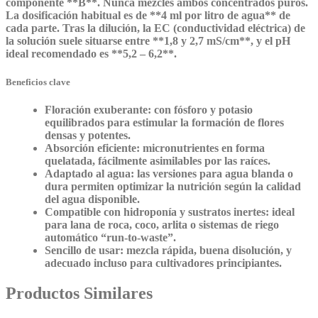
componente **B**. Nunca mezcles ambos concentrados puros.
La dosificación habitual es de **4 ml por litro de agua** de
cada parte. Tras la dilución, la EC (conductividad eléctrica) de
la solución suele situarse entre **1,8 y 2,7 mS/cm**, y el pH
ideal recomendado es **5,2 – 6,2**.
Beneficios clave
Floración exuberante:
con fósforo y potasio
equilibrados para estimular la formación de flores
densas y potentes.
Absorción eficiente:
micronutrientes en forma
quelatada, fácilmente asimilables por las raíces.
Adaptado al agua:
las versiones para agua blanda o
dura permiten optimizar la nutrición según la calidad
del agua disponible.
Compatible con hidroponía y sustratos inertes:
ideal
para lana de roca, coco, arlita o sistemas de riego
automático “run-to-waste”.
Sencillo de usar:
mezcla rápida, buena disolución, y
adecuado incluso para cultivadores principiantes.
Productos Similares