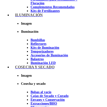
Floración
Complementos Recomendados
Kits de Fertilizantes
ILUMINACIÓN
Imagen
Imagen
Iluminación
Bombillas
Reflectores
Kits de Iluminación
Temporizadores
Accesorios de Iluminación
Balastros
Iluminación LED
Iluminación LEC
COSECHA Y SECADO
Luz Nocturna
Imagen
Imagen
Cosecha y secado
Bolsas al vacío
Cajas de Secado y Curado
Envases y Conservación
Extracciones/BHO