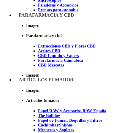
Microscopios
Peladoras y Accesorios
Prensas para cannabis
Secadores de cogollos
PARAFARMACIA Y CBD
Tijeras y herramientas de Corte
Imagen
Imagen
Parafarmacia y cbd
Extracciones CBD y Flores CBD
Aceites CBD
CBD Líquido y Vapers
Parafarmacia Cannábica
CBD Mascotas
Imagen
ARTÍCULOS FUMADOR
Imagen
Artículos fumador
Papel RAW y Accesorios RAW España
The Bulldog
Papel de Fumar. Boquillas y Filtros
Cachimbas/Shishas
Mecheros y Sopletes