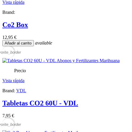
Vista rápida
Brand:
Co2 Box
12,95 €
available
Añadir al carrito
vorite_border
Precio
Vista rápida
Brand:
VDL
Tabletas CO2 60U - VDL
7,95 €
vorite_border