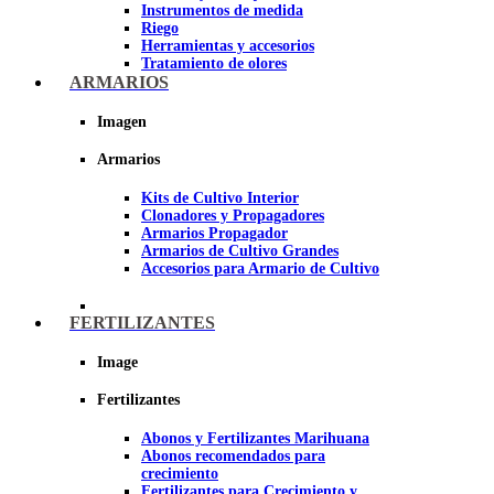
Instrumentos de medida
Riego
Herramientas y accesorios
Tratamiento de olores
Insecticidas y fungicidas
ARMARIOS
Hidroponía y Aeroponía
Papel Reflectante para cultivo de
Imagen
Interior
Armarios
Imagen
Kits de Cultivo Interior
Clonadores y Propagadores
Armarios Propagador
Armarios de Cultivo Grandes
Accesorios para Armario de Cultivo
FERTILIZANTES
Image
Fertilizantes
Abonos y Fertilizantes Marihuana
Abonos recomendados para
crecimiento
Fertilizantes para Crecimiento y