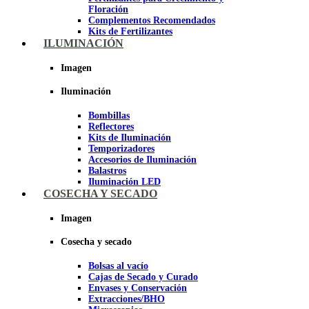
Floración
Complementos Recomendados
Kits de Fertilizantes
ILUMINACIÓN
Imagen
Imagen
Iluminación
Bombillas
Reflectores
Kits de Iluminación
Temporizadores
Accesorios de Iluminación
Balastros
Iluminación LED
Iluminación LEC
COSECHA Y SECADO
Luz Nocturna
Imagen
Imagen
Cosecha y secado
Bolsas al vacío
Cajas de Secado y Curado
Envases y Conservación
Extracciones/BHO