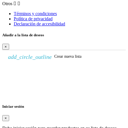
Otros


Términos y condiciones
Política de privacidad
Declaración de accesibilidad
Añadir a la lista de deseos
×
add_circle_outline
Crear nueva lista
Crear lista de deseos
×
Nombre de la lista de deseos
Cancelar
Crear lista de deseos
Iniciar sesión
×