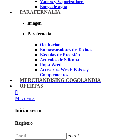
Vapers y Vaporizadores
Bongs de agua
Bandejas para liar
PARAFERNALIA
Grinders
Ceniceros para Fumadores
Imagen
Pipas de fumar
Pipas BHO
Parafernalia
Dabbers
Ocultación
Imagen
Enmascaradores de Toxinas
Básculas de Precisión
Articulos de Silicona
Ropa Weed
Accesorios Weed: Bolsos y
Complementos
Cannabuds
MERCHANDISING COGOLANDIA
Inciensos
OFERTAS
Libros y DVD's
Juegos Cannabicos
Mi cuenta
Terpenos
Accesorios para esnifar
Iniciar sesión
Imagen
Registro
email