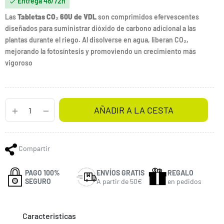
Entrega 48/72h

Las
Tabletas CO₂ 60U de VDL
son comprimidos efervescentes
diseñados para suministrar dióxido de carbono adicional a las
plantas durante el riego. Al disolverse en agua, liberan CO₂,
mejorando la fotosíntesis y promoviendo un crecimiento más
vigoroso
AÑADIR A LA CESTA
Compartir
PAGO 100%
ENVÍOS GRATIS
REGALO
SEGURO
A partir de 50€
en pedidos
Caracteristicas