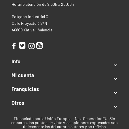
Horario atención de 9:30h a 20:00h
Mejoran la producción en cultivos de alto
rendimiento.
Polígono Industrial C,
Productos Similares
Calle Proyecto 3 S/N
Tenemos todo lo necesario para tus cultivos, desde
46800 Xàtiva - Valencia
iluminación, fertilizantes, y todo lo que necesites para
que tus plantas estén sanas. Lo podrás encontrar todo
en nuestra sección de
Cultivo.
Cualquier duda o problema que tenga puede ponerse
Info
en contacto con nosotros al
+34 633 33 75 85
(España)

o al
+34 641 191 841
(Consultas fuera de España). Si lo
Mi cuenta
prefiere puede enviarnos un correo electrónico a

info@cogolandia.com
o si reside en el extranjero a
Franquicias
international@cogolandia.com
y estaremos

encantados de asesorarle.
Otros

Financiado por la Unión Europea - NextGenerationEU. Sin
embargo, los puntos de vista y las opiniones expresadas son
únicamente los del autor o autores y no reflejan