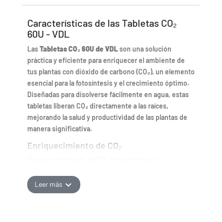
Características de las Tabletas CO₂
60U - VDL
Las
Tabletas CO₂ 60U de VDL
son una solución
práctica y eficiente para enriquecer el ambiente de
tus plantas con dióxido de carbono (CO₂), un elemento
esencial para la fotosíntesis y el crecimiento óptimo.
Diseñadas para disolverse fácilmente en agua, estas
tabletas liberan CO₂ directamente a las raíces,
mejorando la salud y productividad de las plantas de
manera significativa.
Enriquecimiento de CO₂
El enriquecimiento de CO₂ proporcionan un
suministro adicional de dióxido de carbono que
mejora la fotosíntesis, incrementando el vigor y la
expand_more
Leer más
velocidad de crecimiento. Ideal para cultivos rápidos y
eficaces.
Fáciles de usar, Económicas y eficientes