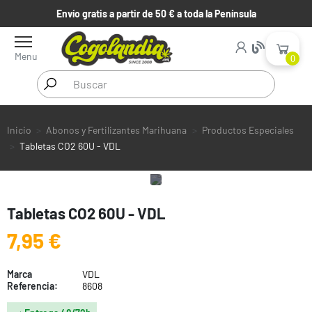
Envío gratis a partir de 50 € a toda la Península
Menu
0
Inicio
Abonos y Fertilizantes Marihuana
Productos Especiales
Tabletas CO2 60U - VDL
Tabletas CO2 60U - VDL
7,95 €
Marca
VDL
Referencia:
8608