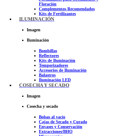
Floración
Complementos Recomendados
Kits de Fertilizantes
ILUMINACIÓN
Imagen
Imagen
Iluminación
Bombillas
Reflectores
Kits de Iluminación
Temporizadores
Accesorios de Iluminación
Balastros
Iluminación LED
Iluminación LEC
COSECHA Y SECADO
Luz Nocturna
Imagen
Imagen
Cosecha y secado
Bolsas al vacío
Cajas de Secado y Curado
Envases y Conservación
Extracciones/BHO