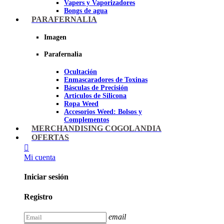
Vapers y Vaporizadores
Bongs de agua
Bandejas para liar
PARAFERNALIA
Grinders
Ceniceros para Fumadores
Imagen
Pipas de fumar
Pipas BHO
Parafernalia
Dabbers
Ocultación
Imagen
Enmascaradores de Toxinas
Básculas de Precisión
Articulos de Silicona
Ropa Weed
Accesorios Weed: Bolsos y
Complementos
Cannabuds
MERCHANDISING COGOLANDIA
Inciensos
OFERTAS
Libros y DVD's
Juegos Cannabicos
Mi cuenta
Terpenos
Accesorios para esnifar
Iniciar sesión
Imagen
Registro
email