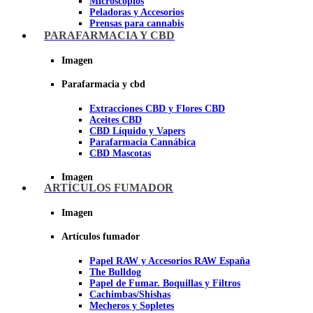
Microscopios
Peladoras y Accesorios
Prensas para cannabis
Secadores de cogollos
PARAFARMACIA Y CBD
Tijeras y herramientas de Corte
Imagen
Imagen
Parafarmacia y cbd
Extracciones CBD y Flores CBD
Aceites CBD
CBD Líquido y Vapers
Parafarmacia Cannábica
CBD Mascotas
Imagen
ARTÍCULOS FUMADOR
Imagen
Artículos fumador
Papel RAW y Accesorios RAW España
The Bulldog
Papel de Fumar. Boquillas y Filtros
Cachimbas/Shishas
Mecheros y Sopletes