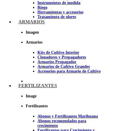
Instrumentos de medida
Riego
Herramientas y accesorios
Tratamiento de olores
Insecticidas y fungicidas
ARMARIOS
Hidroponía y Aeroponía
Papel Reflectante para cultivo de
Imagen
Interior
Armarios
Imagen
Kits de Cultivo Interior
Clonadores y Propagadores
Armarios Propagador
Armarios de Cultivo Grandes
Accesorios para Armario de Cultivo
FERTILIZANTES
Image
Fertilizantes
Abonos y Fertilizantes Marihuana
Abonos recomendados para
crecimiento
Fertilizantes para Crecimiento y