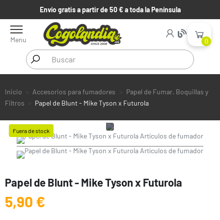
Envío gratis a partir de 50 € a toda la Península
Menu
0
Inicio
Accesorios para fumadores
Papel de Fumar. Boquillas y
Filtros
Papel de Blunt - Mike Tyson x Futurola
Fuera de stock
Papel de Blunt - Mike Tyson x Futurola
5,90 €