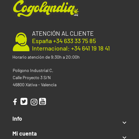
a
info@cogolandia.com
o si resides fuera de España al
correo
international@cogolandia.com
para que te
asesoremos en la elección de tus complementos para
fumar de la mejor forma.
ATENCIÓN AL CLIENTE
España +34 633 33 75 85
Tipo
Internacional: +34 641 19 18 41
Papel
Horario atención de 9:30h a 20:00h
Tamaño Papel
Polígono Industrial C,
Calle Proyecto 3 S/N
King Size
46800 Xàtiva - Valencia
Orgánico
Si
Info

Mi cuenta
