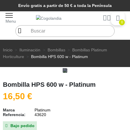
Envío gratis a partir de 50 € a toda la Península
Menu
0
Inicio
Iluminación
Bombillas
Bombillas Platinum
Horticulture
Bombilla HPS 600 w - Platinum
Bombilla HPS 600 w - Platinum
16,50 €
Marca
Platinum
Referencia:
43620
Bajo pedido
