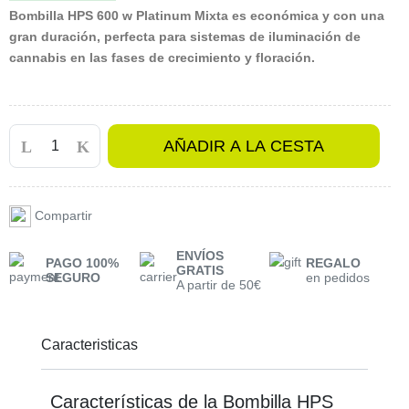
Bombilla HPS 600 w Platinum Mixta
es
económica
y con una
gran duración
, perfecta para sistemas de iluminación de
cannabis en las fases de
crecimiento
y
floración.
AÑADIR A LA CESTA
Compartir
ENVÍOS
PAGO 100%
REGALO
GRATIS
SEGURO
en pedidos
A partir de 50€
Caracteristicas
Características de la Bombilla HPS