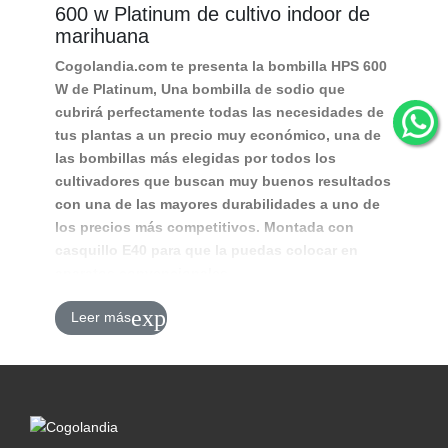
600 w Platinum de cultivo indoor de
marihuana
Cogolandia.com
te presenta la
bombilla HPS 600
W de Platinum
, Una bombilla de sodio que
cubrirá perfectamente todas las necesidades de
tus plantas a un precio muy económico, una de
las bombillas más elegidas por todos los
cultivadores que buscan muy buenos resultados
con una de las mayores durabilidades a uno de
los precios más competitivos. Montada con
casquillo E40 para que la puedas colocar en
aparatos convencionales.
Iluminación Mixta para las fases de
expand_more
Leer más
crecimiento y floración
Con esta bombilla, podrás
iluminar tu espacio de
cultivo, estés en la fase que estés
, ya que vale
tanto para el crecimiento como para la floración
de nuestras plantas.