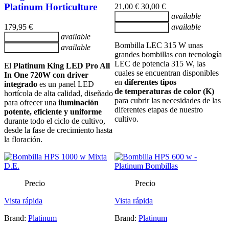
Platinum Horticulture
21,00 €
30,00 €
available
Añadir al carrito
179,95 €
available
Añadir al carrito
available
Añadir al carrito
Bombilla LEC 315 W unas
available
Añadir al carrito
grandes bombillas con tecnología
LEC de potencia 315 W, las
El
Platinum King LED Pro All
cuales se encuentran disponibles
In One 720W con driver
en
diferentes tipos
integrado
es un panel LED
de
temperaturas de color (K)
hortícola de alta calidad, diseñado
para cubrir las necesidades de las
para ofrecer una
iluminación
diferentes etapas de nuestro
potente, eficiente y uniforme
cultivo.
durante todo el ciclo de cultivo,
desde la fase de crecimiento hasta
la floración.
Precio
Precio
Vista rápida
Vista rápida
Brand:
Platinum
Brand:
Platinum