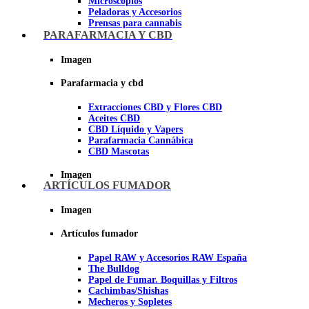
Microscopios
Peladoras y Accesorios
Prensas para cannabis
Secadores de cogollos
PARAFARMACIA Y CBD
Tijeras y herramientas de Corte
Imagen
Imagen
Parafarmacia y cbd
Extracciones CBD y Flores CBD
Aceites CBD
CBD Líquido y Vapers
Parafarmacia Cannábica
CBD Mascotas
Imagen
ARTÍCULOS FUMADOR
Imagen
Artículos fumador
Papel RAW y Accesorios RAW España
The Bulldog
Papel de Fumar. Boquillas y Filtros
Cachimbas/Shishas
Mecheros y Sopletes