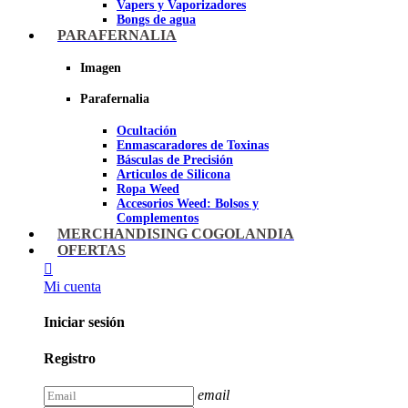
Vapers y Vaporizadores
Bongs de agua
Bandejas para liar
PARAFERNALIA
Grinders
Ceniceros para Fumadores
Imagen
Pipas de fumar
Pipas BHO
Parafernalia
Dabbers
Ocultación
Imagen
Enmascaradores de Toxinas
Básculas de Precisión
Articulos de Silicona
Ropa Weed
Accesorios Weed: Bolsos y
Complementos
Cannabuds
MERCHANDISING COGOLANDIA
Inciensos
OFERTAS
Libros y DVD's
Juegos Cannabicos
Mi cuenta
Terpenos
Accesorios para esnifar
Iniciar sesión
Imagen
Registro
email