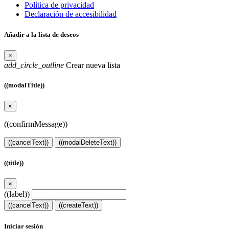
Política de privacidad
Declaración de accesibilidad
Añadir a la lista de deseos
×
add_circle_outline
Crear nueva lista
((modalTitle))
×
((confirmMessage))
((cancelText))
((modalDeleteText))
((title))
×
((label))
((cancelText))
((createText))
Iniciar sesión