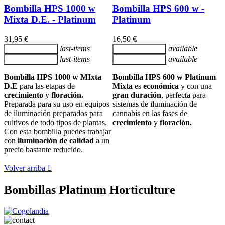
Bombilla HPS 1000 w
Bombilla HPS 600 w -
Mixta D.E. - Platinum
Platinum
31,95 €
16,50 €
last-items
available
Añadir al carrito
Añadir al carrito
last-items
available
Añadir al carrito
Añadir al carrito
Bombilla HPS 1000 w MIxta
Bombilla HPS 600 w Platinum
D.E
para las etapas de
Mixta
es
económica
y con una
crecimiento
y
floración.
gran duración
, perfecta para
Preparada para su uso en equipos
sistemas de iluminación de
de iluminación preparados para
cannabis en las fases de
cultivos de todo tipos de plantas.
crecimiento
y
floración.
Con esta bombilla puedes trabajar
con
iluminación de calidad
a un
precio bastante reducido.
Volver arriba

Bombillas Platinum Horticulture