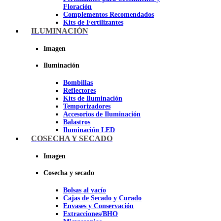
Floración
Complementos Recomendados
Kits de Fertilizantes
ILUMINACIÓN
Imagen
Imagen
Iluminación
Bombillas
Reflectores
Kits de Iluminación
Temporizadores
Accesorios de Iluminación
Balastros
Iluminación LED
Iluminación LEC
COSECHA Y SECADO
Luz Nocturna
Imagen
Imagen
Cosecha y secado
Bolsas al vacío
Cajas de Secado y Curado
Envases y Conservación
Extracciones/BHO