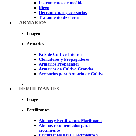
Instrumentos de medida
Riego
Herramientas y accesorios
Tratamiento de olores
Insecticidas y fungicidas
ARMARIOS
Hidroponía y Aeroponía
Papel Reflectante para cultivo de
Imagen
Interior
Armarios
Imagen
Kits de Cultivo Interior
Clonadores y Propagadores
Armarios Propagador
Armarios de Cultivo Grandes
Accesorios para Armario de Cultivo
FERTILIZANTES
Image
Fertilizantes
Abonos y Fertilizantes Marihuana
Abonos recomendados para
crecimiento
Fertilizantes para Crecimiento y