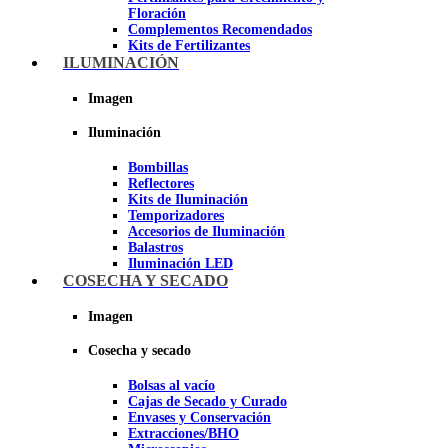
Floración
Complementos Recomendados
Kits de Fertilizantes
ILUMINACIÓN
Imagen
Imagen
Iluminación
Bombillas
Reflectores
Kits de Iluminación
Temporizadores
Accesorios de Iluminación
Balastros
Iluminación LED
Iluminación LEC
COSECHA Y SECADO
Luz Nocturna
Imagen
Imagen
Cosecha y secado
Bolsas al vacío
Cajas de Secado y Curado
Envases y Conservación
Extracciones/BHO