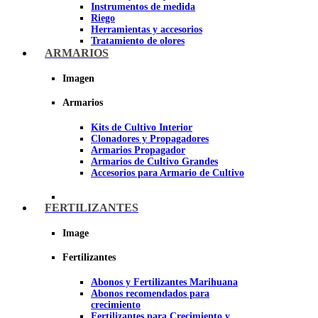
Instrumentos de medida
Riego
Herramientas y accesorios
Tratamiento de olores
Insecticidas y fungicidas
ARMARIOS
Hidroponía y Aeroponía
Papel Reflectante para cultivo de
Imagen
Interior
Armarios
Imagen
Kits de Cultivo Interior
Clonadores y Propagadores
Armarios Propagador
Armarios de Cultivo Grandes
Accesorios para Armario de Cultivo
FERTILIZANTES
Image
Fertilizantes
Abonos y Fertilizantes Marihuana
Abonos recomendados para
crecimiento
Fertilizantes para Crecimiento y