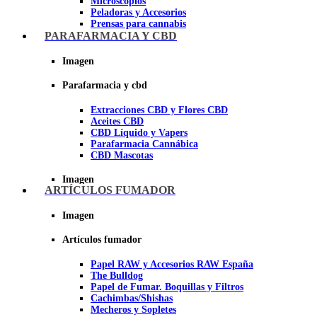
Microscopios
Peladoras y Accesorios
Prensas para cannabis
Secadores de cogollos
PARAFARMACIA Y CBD
Tijeras y herramientas de Corte
Imagen
Imagen
Parafarmacia y cbd
Extracciones CBD y Flores CBD
Aceites CBD
CBD Líquido y Vapers
Parafarmacia Cannábica
CBD Mascotas
Imagen
ARTÍCULOS FUMADOR
Imagen
Artículos fumador
Papel RAW y Accesorios RAW España
The Bulldog
Papel de Fumar. Boquillas y Filtros
Cachimbas/Shishas
Mecheros y Sopletes