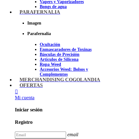
Vapers y Vaporizadores
Bongs de agua
Bandejas para liar
PARAFERNALIA
Grinders
Ceniceros para Fumadores
Imagen
Pipas de fumar
Pipas BHO
Parafernalia
Dabbers
Ocultación
Imagen
Enmascaradores de Toxinas
Básculas de Precisión
Articulos de Silicona
Ropa Weed
Accesorios Weed: Bolsos y
Complementos
Cannabuds
MERCHANDISING COGOLANDIA
Inciensos
OFERTAS
Libros y DVD's
Juegos Cannabicos
Mi cuenta
Terpenos
Accesorios para esnifar
Iniciar sesión
Imagen
Registro
email