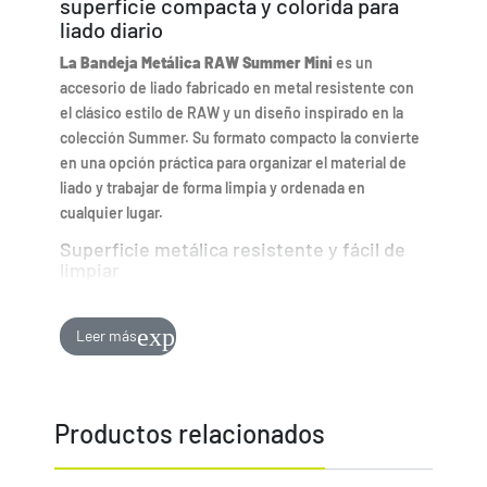
superficie compacta y colorida para
liado diario
La Bandeja Metálica RAW Summer Mini
es un
accesorio de liado fabricado en metal resistente con
el clásico estilo de RAW y un diseño inspirado en la
colección Summer. Su formato compacto la convierte
en una opción práctica para organizar el material de
liado y trabajar de forma limpia y ordenada en
cualquier lugar.
Superficie metálica resistente y fácil de
limpiar
Esta bandeja está fabricada en metal duradero, lo que
garantiza una superficie sólida y estable para preparar
expand_more
Leer más
el material. Permite mantener organizados papeles,
filtros y otros accesorios, evitando pérdidas y
manteniendo la zona de trabajo limpia durante el uso.
Productos relacionados
Bordes elevados para mayor control del
contenido