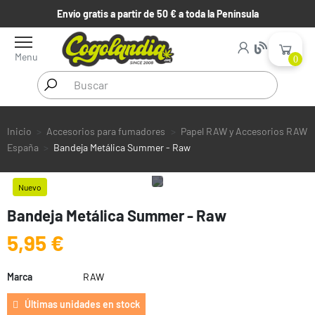
Envío gratis a partir de 50 € a toda la Península
Menu
0
Inicio
Accesorios para fumadores
Papel RAW y Accesorios RAW
España
Bandeja Metálica Summer - Raw
Nuevo
Bandeja Metálica Summer - Raw
5,95 €
Marca
RAW
Últimas unidades en stock
