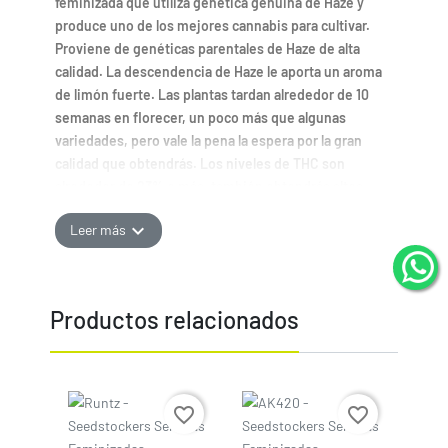
feminizada que utiliza genética genuina de Haze y
produce uno de los mejores cannabis para cultivar.
Proviene de genéticas parentales de Haze de alta
calidad. La descendencia de Haze le aporta un aroma
de limón fuerte. Las plantas tardan alrededor de 10
semanas en florecer, un poco más que algunas
variedades, pero vale la pena la espera por la gran
calidad que obtendrás. Los niveles de THC son
alrededor de 23% o más, también obtendrás altos
rendimientos.
expand_more
Leer más
¿Qué sabor esperar de esta Variedad?
En la Semilla Golden Lemon Haze de Seedstockers
podemos esperar un aroma y sabor con una fuerte
Productos relacionados
influencia cítrica, ofreciendo una experiencia de
fumada extremadamente agradable y duradera.
¿Cómo cultivar esta semilla de cannabis?
Cultivo de Golden Lemon Haze en Exterior
Precio
Precio
favorite_border
favorite_border
Para el cultivo de esta semilla de Cannabis en exterior,