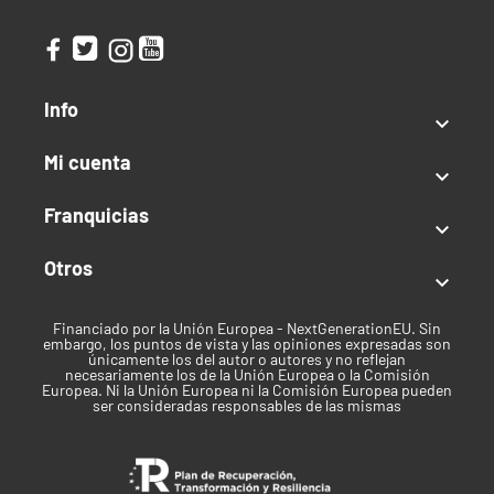
Sativa:
80%
THC:
23 - 26%
CBD:
No especificado
Interior
Info
Producción:
600 gr/m2

Altura:
100 cm
Mi cuenta
Tiempo de floración:
9-10 Semanas

Exterior
Franquicias
Producción:
Masiva

Mes de Cosecha:
Mediados de Octubre
Otros
Altura:
220-250 cm

Clima:
Templado
Financiado por la Unión Europea - NextGenerationEU. Sin
Tipo de semilla
embargo, los puntos de vista y las opiniones expresadas son
únicamente los del autor o autores y no reflejan
necesariamente los de la Unión Europea o la Comisión
Temporada/Feminizada
Europea. Ni la Unión Europea ni la Comisión Europea pueden
ser consideradas responsables de las mismas
Índica / Sativa
Sativa predominante