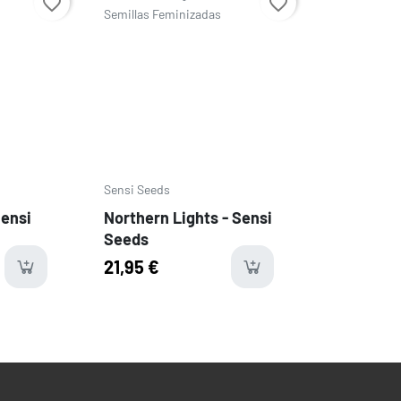
favorite_border
favorite_border
Sensi Seeds
Sensi
Northern Lights - Sensi
Seeds
21,95 €
ms
available
avail