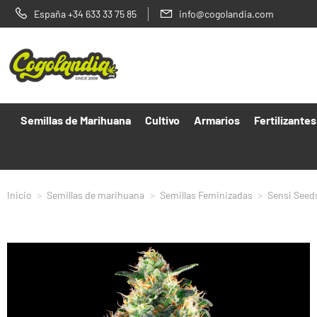
España +34 633 33 75 85
info@cogolandia.com
Semillas de Marihuana
Cultivo
Armarios
Fertilizantes
Inicio
Semillas de marihuana
Semillas Feminizadas
Sensi Seed