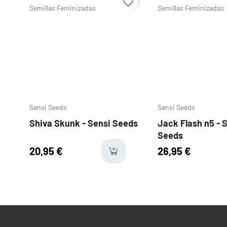
favorite_border
Sensi Seeds
Sensi Seeds
Shiva Skunk - Sensi Seeds
Jack Flash n5 - 
Seeds
20,95 €
26,95 €
last-ite