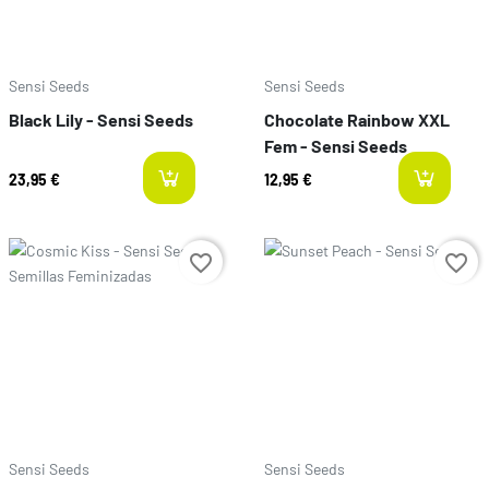
Sensi Seeds
Sensi Seeds
Black Lily - Sensi Seeds
Chocolate Rainbow XXL
Fem - Sensi Seeds
23,95 €
12,95 €
last-items
a
Precio
Precio
favorite_border
favorite_border
Sensi Seeds
Sensi Seeds