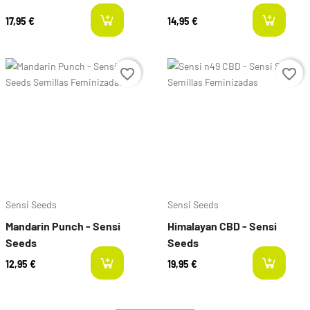
17,95 €
14,95 €
available
l
Precio
Precio
favorite_border
favorite_border
Sensi Seeds
Sensi Seeds
Mandarin Punch - Sensi
Himalayan CBD - Sensi
Seeds
Seeds
12,95 €
19,95 €
available
l