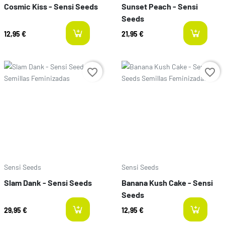
Cosmic Kiss - Sensi Seeds
Sunset Peach - Sensi
Seeds
12,95 €
21,95 €
available
a
Precio
Precio
favorite_border
favorite_border
Sensi Seeds
Sensi Seeds
Slam Dank - Sensi Seeds
Banana Kush Cake - Sensi
Seeds
29,95 €
12,95 €
available
a