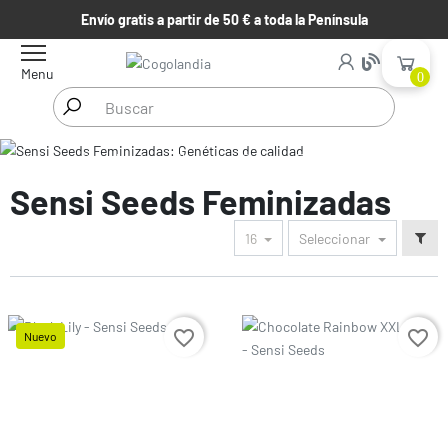
Envío gratis a partir de 50 € a toda la Península
Menu
0
Inicio
Semillas de marihuana
Semillas Feminizadas
Sensi
Seeds Feminizadas
Sensi Seeds Feminizadas
16
Seleccionar
Precio
favorite_border
favorite_border
Nuevo
Precio