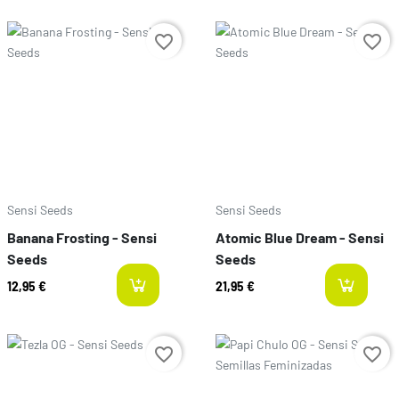
Precio
Precio
favorite_border
favorite_border
Sensi Seeds
Sensi Seeds
Banana Frosting - Sensi
Atomic Blue Dream - Sensi
Seeds
Seeds
12,95 €
21,95 €
available
a
Precio
Precio
favorite_border
favorite_border