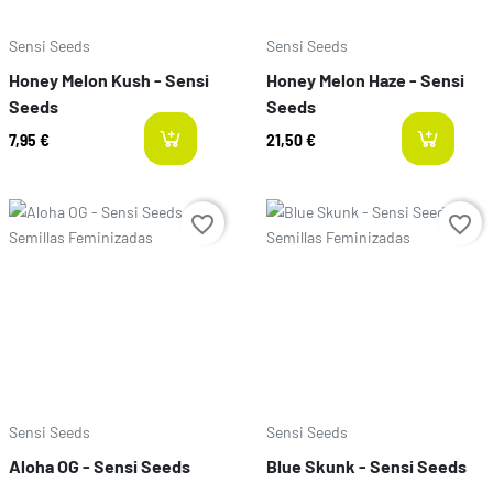
Sensi Seeds
Sensi Seeds
Honey Melon Kush - Sensi
Honey Melon Haze - Sensi
Seeds
Seeds
7,95 €
21,50 €
available
l
Precio
Precio
favorite_border
favorite_border
Sensi Seeds
Sensi Seeds
Aloha OG - Sensi Seeds
Blue Skunk - Sensi Seeds