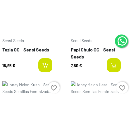
Sensi Seeds
Sensi Seeds
Tezla OG - Sensi Seeds
Papi Chulo OG - Sensi
Seeds
15,95 €
7,50 €
available
a
Precio
Precio
favorite_border
favorite_border