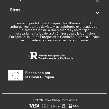

Otros
2 ml de capacidad

80 W de potencia
Financiado por la Unión Europea - NextGenerationEU. Sin
embargo, los puntos de vista y las opiniones expresadas son
Rango de
resistencia
: 0.1-2 ohm
únicamente los del autor o autores y no reflejan
necesariamente los de la Unión Europea o la Comisión
Batería interna de 3000 mAh
Europea. Ni la Unión Europea ni la Comisión Europea pueden
ser consideradas responsables de las mismas
Tecnología SSS
Carga rápida
Productos Similares Al Depósito
Repuesto
En nuestra categoría de
Vapers y cigarrillos
electrónicos
, encontrarás una gran variedad de
© 2026 Grow Shop Cogolandia
Marcas para que puedas escoger el vaporizador que
más se adapte a ti. Cogolandia.com te ofrece los