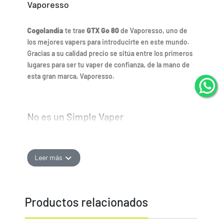
Vaporesso
Cogolandia
te trae
GTX Go 80
de Vaporesso, uno de
los mejores vapers para introducirte en este mundo.
Gracias a su calidad precio se sitúa entre los primeros
lugares para ser tu vaper de confianza, de la mano de
esta gran marca, Vaporesso.
No es un Simple Vaper
El kit GTX Go 80 viene con todo. Un vaper que destaca
ya de entrada por su potencia de 80 W de salida, junto
expand_more
Leer más
con su batería interna de 3000 mAh que tendrá una
duración más que correcta. Pero GTC go no solo se
queda aquí, sino que incorpora la última tecnología de
Productos relacionados
vaporesso como el sistema SSS Anti Fugas que evita
cualquier tipo de salida de líquido o el sistema de