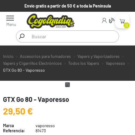
Envío gratis a partir de 50 € a toda la Península
Menu
0
Inicio
Accesorios para fumadores
Vapers y Vaporizadores
Vapers y Cigarrillos Electrónicos
Todos los Vapers
Vaporesso
GTX Go 80 - Vaporesso
GTX Go 80 - Vaporesso
29,50 €
Marca
vaporesso
Referencia:
81473