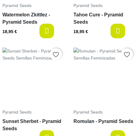
Pyramid Seeds
Pyramid Seeds
Watermelon Zkittlez -
Tahoe Cure - Pyramid
Pyramid Seeds
Seeds
available
a
18,95 €
18,95 €
Precio
Precio
favorite_border
favorite_border
Pyramid Seeds
Pyramid Seeds
Sunset Sherbet - Pyramid
Romulan - Pyramid Seeds
Seeds