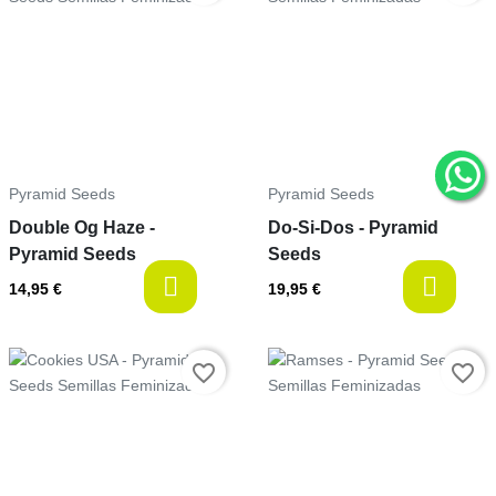
Pyramid Seeds
Pyramid Seeds
Double Og Haze -
Do-Si-Dos - Pyramid
Pyramid Seeds
Seeds
available
a
14,95 €
19,95 €
Precio
Precio
favorite_border
favorite_border