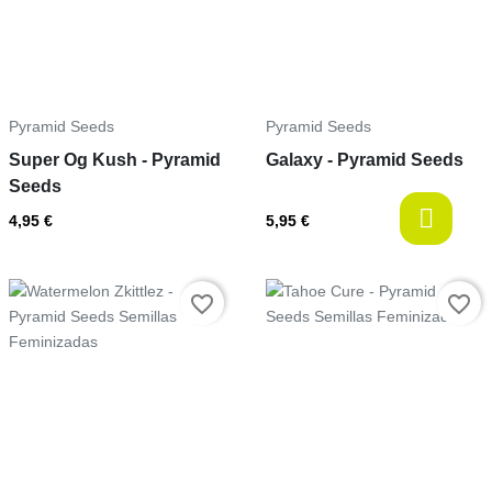
Pyramid Seeds
Pyramid Seeds
Super Og Kush - Pyramid
Galaxy - Pyramid Seeds
Seeds
l
4,95 €
5,95 €
Precio
Precio
favorite_border
favorite_border