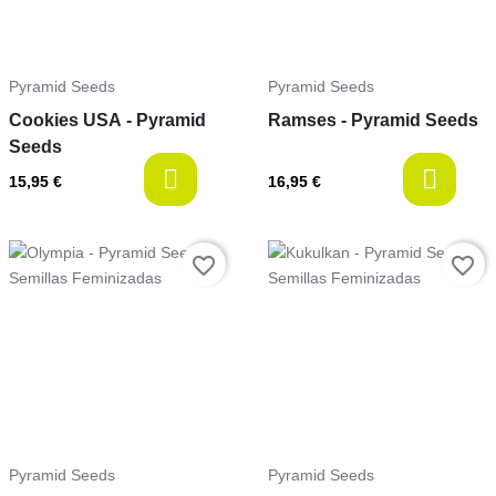
Pyramid Seeds
Pyramid Seeds
Cookies USA - Pyramid
Ramses - Pyramid Seeds
Seeds
available
a
15,95 €
16,95 €
Precio
Precio
favorite_border
favorite_border
Pyramid Seeds
Pyramid Seeds