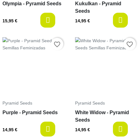
Olympia - Pyramid Seeds
Kukulkan - Pyramid
Seeds
available
a
15,95 €
14,95 €
Precio
Precio
favorite_border
favorite_border
Pyramid Seeds
Pyramid Seeds
Purple - Pyramid Seeds
White Widow - Pyramid
Seeds
available
a
14,95 €
14,95 €