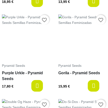
available
a
18,95 €
13,95 €
Precio
Precio
favorite_border
favorite_border
Pyramid Seeds
Pyramid Seeds
Purple Urkle - Pyramid
Gorila - Pyramid Seeds
Seeds
available
a
17,80 €
15,95 €
Precio
Precio
favorite_border
favorite_border