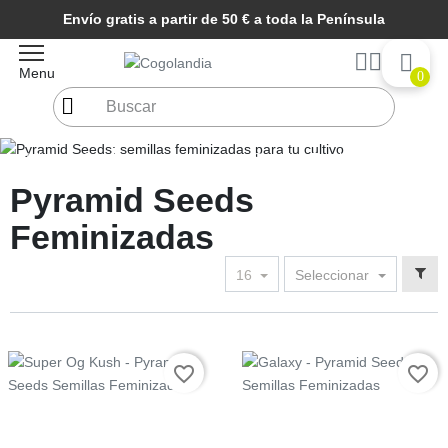
Envío gratis a partir de 50 € a toda la Península
Menu
0
Inicio
Semillas de marihuana
Semillas Feminizadas
Pyramid Seeds Feminizadas
Pyramid Seeds
Feminizadas
16
Seleccionar
Precio
Precio
favorite_border
favorite_border