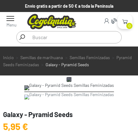
Envío gratis a partir de 50 € a toda la Península
Menu
0
Inicio
Semillas de marihuana
Semillas Feminizadas
Pyramid
Seeds Feminizadas
Galaxy - Pyramid Seeds
Galaxy - Pyramid Seeds
5,95 €