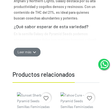
Afghani y Northern Lights, Galaxy destaca por su alta
productividad y cogollos densos y resinosos. Con un
contenido de THC del 21%, es ideal para quienes
buscan cosechas abundantes y potentes.
¿Qué sabor esperar de esta variedad?
En la semilla Galaxy de Pyramid Seeds podemos
esperar un aroma dulce con matices terrosos y skunk,
ofreciendo una experiencia de sabor rica y compleja.
expand_more
Leer más
¿Cómo cultivar esta semilla de cannabis?
Cultivo de Galaxy en Exterior
Para el cultivo de esta semilla de cannabis en exterior,
Productos relacionados
Cogolandia te recomienda:
Clima óptimo:
Galaxy se adapta bien a climas
templados.
Producción:
Puede producir entre 500 y 1500
Precio
Precio
favorite_border
favorite_border
gramos por planta.
Altura:
Alcanza una altura baja, facilitando su
manejo.