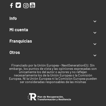
Índica predominante
Info
Uso recomendado

Recreativo
Mi cuenta

Clima
Franquicias

Templado
Otros

Tiempo de cosecha
Finales de septiembre
Financiado por la Unión Europea - NextGenerationEU. Sin
embargo, los puntos de vista y las opiniones expresadas son
únicamente los del autor o autores y no reflejan
Marca
necesariamente los de la Unión Europea o la Comisión
Europea. Ni la Unión Europea ni la Comisión Europea pueden
ser consideradas responsables de las mismas
Pyramid Seeds
Mes de cosecha en Exterior
Septiembre