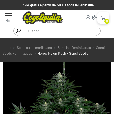
Envío gratis a partir de 50 € a toda la Península
Menu
0
Inicio
Semillas de marihuana
Semillas Feminizadas
Sensi
Seeds Feminizadas
Honey Melon Kush - Sensi Seeds