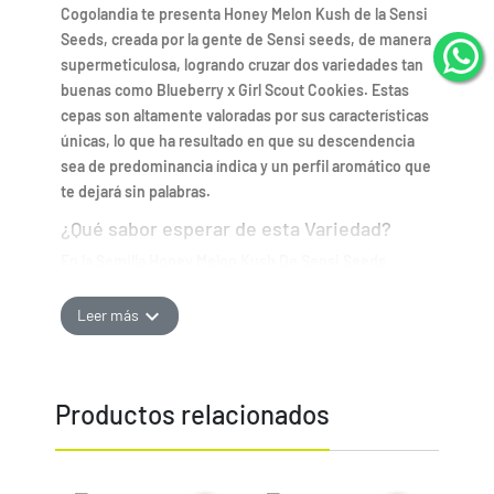
Cogolandia te presenta Honey Melon Kush de la Sensi
Seeds, creada por la gente de Sensi seeds, de manera
supermeticulosa, logrando cruzar dos variedades tan
buenas como Blueberry x Girl Scout Cookies. Estas
cepas son altamente valoradas por sus características
únicas, lo que ha resultado en que su descendencia
sea de predominancia índica y un perfil aromático que
te dejará sin palabras.
¿Qué sabor esperar de esta Variedad?
En la Semilla Honey Melon Kush De Sensi Seeds
podemos esperar que su aroma sea uno de sus
puntos fuertes, combina el aroma y gusto a
expand_more
Leer más
mermelada de arándanos y uva dulce, con un toque de
la Skunk. Esta variedad ofrece una experiencia olfativa
y gustativa compleja pero placentera, que destaca
Productos relacionados
entre las demás variedades del mercado.
¿Cómo cultivar esta semilla de cannabis?
Cultivo de Honey Melon Kush en Exterior