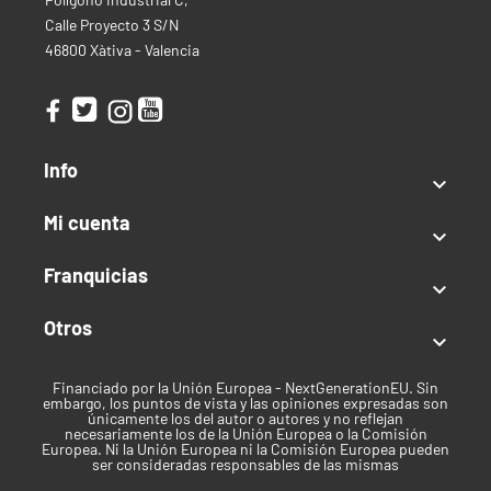
Exterior
Calle Proyecto 3 S/N
46800 Xàtiva - Valencia
Producción:
600 g/planta
Mes de Cosecha:
Mediados de Octubre
Altura:
150 - 250 cm
Clima:
Templado
Info
Tipo de semilla

Feminizada
Mi cuenta

Índica / Sativa
Franquicias

Índica predominante
Otros

Uso recomendado
Financiado por la Unión Europea - NextGenerationEU. Sin
Recreativo
embargo, los puntos de vista y las opiniones expresadas son
únicamente los del autor o autores y no reflejan
Clima
necesariamente los de la Unión Europea o la Comisión
Europea. Ni la Unión Europea ni la Comisión Europea pueden
ser consideradas responsables de las mismas
Templado