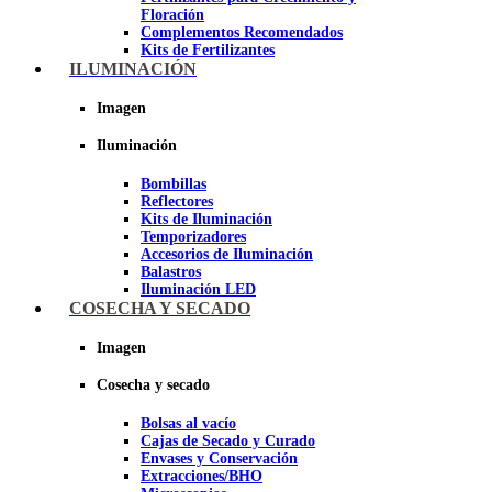
Floración
Complementos Recomendados
Kits de Fertilizantes
ILUMINACIÓN
Imagen
Imagen
Iluminación
Bombillas
Reflectores
Kits de Iluminación
Temporizadores
Accesorios de Iluminación
Balastros
Iluminación LED
Iluminación LEC
COSECHA Y SECADO
Luz Nocturna
Imagen
Imagen
Cosecha y secado
Bolsas al vacío
Cajas de Secado y Curado
Envases y Conservación
Extracciones/BHO