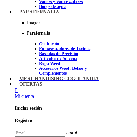
Vapers y Vaporizadores
Bongs de agua
Bandejas para liar
PARAFERNALIA
Grinders
Ceniceros para Fumadores
Imagen
Pipas de fumar
Pipas BHO
Parafernalia
Dabbers
Ocultación
Imagen
Enmascaradores de Toxinas
Básculas de Precisión
Articulos de Silicona
Ropa Weed
Accesorios Weed: Bolsos y
Complementos
Cannabuds
MERCHANDISING COGOLANDIA
Inciensos
OFERTAS
Libros y DVD's
Juegos Cannabicos
Mi cuenta
Terpenos
Accesorios para esnifar
Iniciar sesión
Imagen
Registro
email