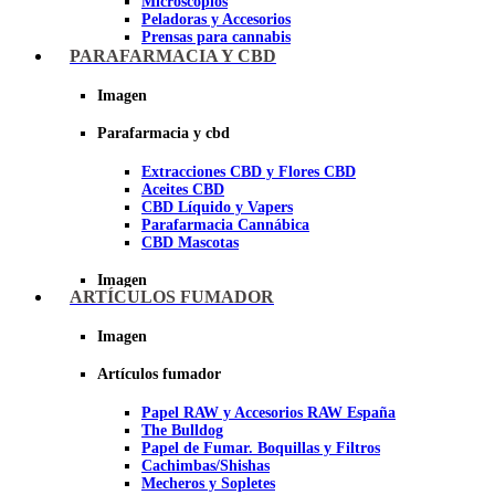
Microscopios
Peladoras y Accesorios
Prensas para cannabis
Secadores de cogollos
PARAFARMACIA Y CBD
Tijeras y herramientas de Corte
Imagen
Imagen
Parafarmacia y cbd
Extracciones CBD y Flores CBD
Aceites CBD
CBD Líquido y Vapers
Parafarmacia Cannábica
CBD Mascotas
Imagen
ARTÍCULOS FUMADOR
Imagen
Artículos fumador
Papel RAW y Accesorios RAW España
The Bulldog
Papel de Fumar. Boquillas y Filtros
Cachimbas/Shishas
Mecheros y Sopletes