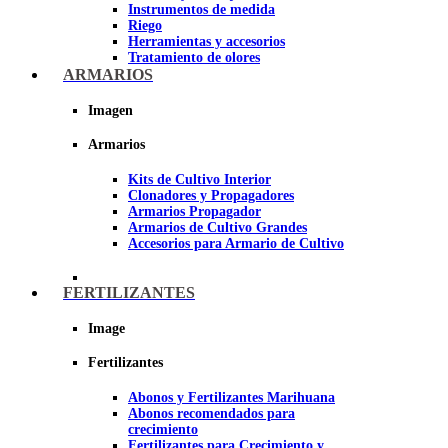
Instrumentos de medida
Riego
Herramientas y accesorios
Tratamiento de olores
Insecticidas y fungicidas
ARMARIOS
Hidroponía y Aeroponía
Papel Reflectante para cultivo de
Imagen
Interior
Armarios
Imagen
Kits de Cultivo Interior
Clonadores y Propagadores
Armarios Propagador
Armarios de Cultivo Grandes
Accesorios para Armario de Cultivo
FERTILIZANTES
Image
Fertilizantes
Abonos y Fertilizantes Marihuana
Abonos recomendados para
crecimiento
Fertilizantes para Crecimiento y