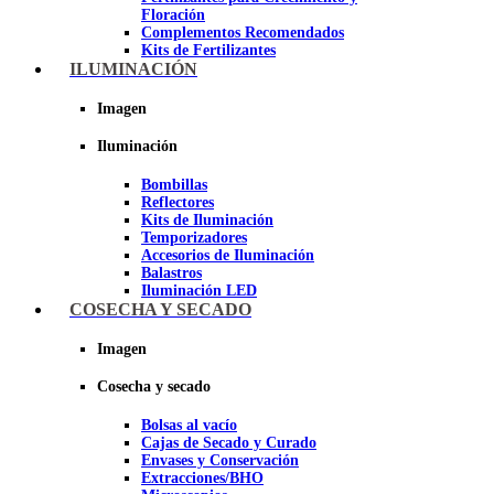
Floración
Complementos Recomendados
Kits de Fertilizantes
ILUMINACIÓN
Imagen
Imagen
Iluminación
Bombillas
Reflectores
Kits de Iluminación
Temporizadores
Accesorios de Iluminación
Balastros
Iluminación LED
Iluminación LEC
COSECHA Y SECADO
Luz Nocturna
Imagen
Imagen
Cosecha y secado
Bolsas al vacío
Cajas de Secado y Curado
Envases y Conservación
Extracciones/BHO