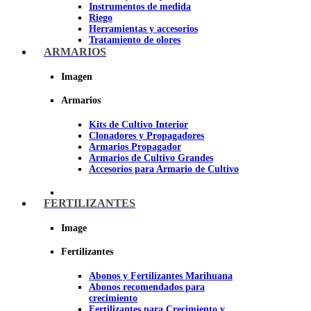
Instrumentos de medida
Riego
Herramientas y accesorios
Tratamiento de olores
Insecticidas y fungicidas
ARMARIOS
Hidroponía y Aeroponía
Papel Reflectante para cultivo de
Imagen
Interior
Armarios
Imagen
Kits de Cultivo Interior
Clonadores y Propagadores
Armarios Propagador
Armarios de Cultivo Grandes
Accesorios para Armario de Cultivo
FERTILIZANTES
Image
Fertilizantes
Abonos y Fertilizantes Marihuana
Abonos recomendados para
crecimiento
Fertilizantes para Crecimiento y