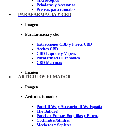
Microscopios
Peladoras y Accesorios
Prensas para cannabis
Secadores de cogollos
PARAFARMACIA Y CBD
Tijeras y herramientas de Corte
Imagen
Imagen
Parafarmacia y cbd
Extracciones CBD y Flores CBD
Aceites CBD
CBD Líquido y Vapers
Parafarmacia Cannábica
CBD Mascotas
Imagen
ARTÍCULOS FUMADOR
Imagen
Artículos fumador
Papel RAW y Accesorios RAW España
The Bulldog
Papel de Fumar. Boquillas y Filtros
Cachimbas/Shishas
Mecheros y Sopletes