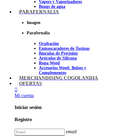
Vapers y Vaporizadores
Bongs de agua
Bandejas para liar
PARAFERNALIA
Grinders
Ceniceros para Fumadores
Imagen
Pipas de fumar
Pipas BHO
Parafernalia
Dabbers
Ocultación
Imagen
Enmascaradores de Toxinas
Básculas de Precisión
Articulos de Silicona
Ropa Weed
Accesorios Weed: Bolsos y
Complementos
Cannabuds
MERCHANDISING COGOLANDIA
Inciensos
OFERTAS
Libros y DVD's
Juegos Cannabicos
Mi cuenta
Terpenos
Accesorios para esnifar
Iniciar sesión
Imagen
Registro
email