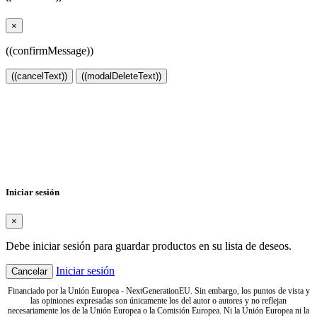
×
((confirmMessage))
((cancelText))
((modalDeleteText))
Crear lista de deseos
×
Nombre de la lista de deseos
Cancelar
Crear lista de deseos
Iniciar sesión
×
Debe iniciar sesión para guardar productos en su lista de deseos.
Iniciar sesión
Cancelar
Financiado por la Unión Europea - NextGenerationEU. Sin embargo, los puntos de vista y
las opiniones expresadas son únicamente los del autor o autores y no reflejan
necesariamente los de la Unión Europea o la Comisión Europea. Ni la Unión Europea ni la