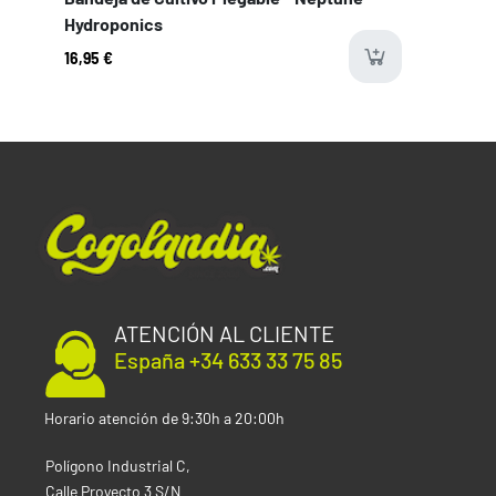
Hydroponics
16,95 €
ava
ATENCIÓN AL CLIENTE
España +34 633 33 75 85
Horario atención de 9:30h a 20:00h
Polígono Industrial C,
Calle Proyecto 3 S/N