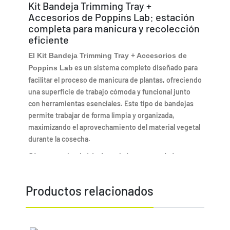
Kit Bandeja Trimming Tray +
Accesorios de Poppins Lab: estación
completa para manicura y recolección
eficiente
El Kit Bandeja Trimming Tray + Accesorios de
es un sistema completo diseñado para
Poppins Lab
facilitar el proceso de manicura de plantas, ofreciendo
una superficie de trabajo cómoda y funcional junto
con herramientas esenciales. Este tipo de bandejas
permite trabajar de forma limpia y organizada,
maximizando el aprovechamiento del material vegetal
durante la cosecha.
Sistema de doble bandeja para máxima
eficiencia
Este kit incorpora una bandeja superior con malla
Productos relacionados
filtrante y una bandeja inferior recolectora. Gracias a
este sistema, el material fino (como resina o polen) se
separa automáticamente durante el proceso de
manicura, evitando desperdicios y mejorando el