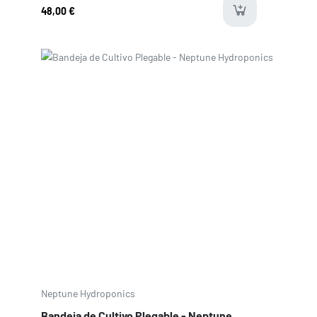
48,00 €
ava
Precio
Neptune Hydroponics
Bandeja de Cultivo Plegable - Neptune