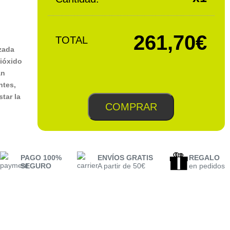
261,70€
TOTAL
zada
dióxido
an
ntes,
star la
COMPRAR
PAGO 100%
ENVÍOS GRATIS
REGALO
SEGURO
A partir de 50€
en pedidos