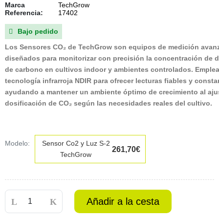
Marca
TechGrow
Referencia:
17402
Bajo pedido

Los Sensores CO₂ de TechGrow
son equipos de medición avan
diseñados para monitorizar con precisión la concentración de 
de carbono en cultivos indoor y ambientes controlados. Emple
tecnología infrarroja NDIR para ofrecer lecturas fiables y consta
ayudando a mantener un
ambiente óptimo de crecimiento
al aju
dosificación de CO₂ según las necesidades reales del cultivo.
Modelo:
Sensor Co2 y Luz S-2
261,70€
TechGrow
Añadir a la cesta