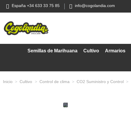
España +34 633 33 75 85
info@cogolandia.com
Semillas de Marihuana
Cultivo
Armarios
Inicio
Cultivo
Control de clima
CO2 Suministro y Control