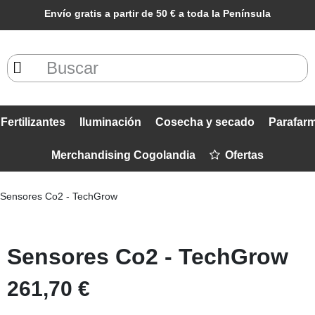
Envío gratis a partir de 50 € a toda la Península
Fertilizantes
Iluminación
Cosecha y secado
Parafar
Merchandising Cogolandia
Ofertas
Sensores Co2 - TechGrow
Sensores Co2 - TechGrow
261,70 €