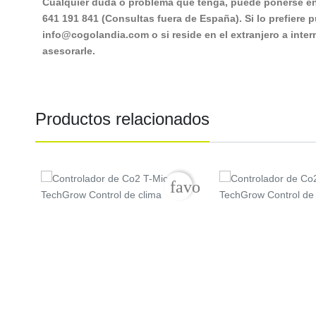
Cualquier duda o problema que tenga, puede ponerse en 
641 191 841 (Consultas fuera de España). Si lo prefiere 
info@cogolandia.com o si reside en el extranjero a in
asesorarle.
Productos relacionados
Precio
Precio
favorite_border