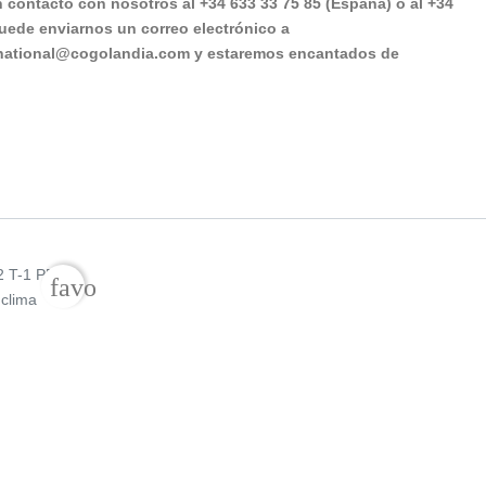
contacto con nosotros al +34 633 33 75 85 (España) o al +34
puede enviarnos un correo electrónico a
ternational@cogolandia.com y estaremos encantados de
favorite_border