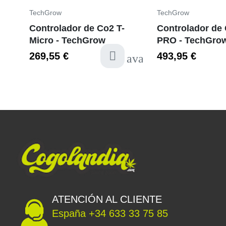
TechGrow
TechGrow
Controlador de Co2 T-
Controlador de 
Micro - TechGrow
PRO - TechGro
269,55 €
493,95 €
available
ATENCIÓN AL CLIENTE
España +34 633 33 75 85