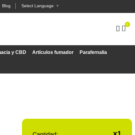
Blog
Select Language
▼
0
macia y CBD
Artículos fumador
Parafernalia
x1
Cantidad: