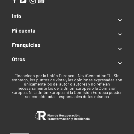
Índica / Sativa
Info
Equilibrado

Uso recomendado
Mi cuenta

Recreativo
Franquicias

Clima
Otros

Seco
Tiempo de cosecha
Financiado por la Unión Europea - NextGenerationEU. Sin
embargo, los puntos de vista y las opiniones expresadas son
únicamente los del autor o autores y no reflejan
Mediados de Octubre
necesariamente los de la Unión Europea o la Comisión
Europea. Ni la Unión Europea ni la Comisión Europea pueden
ser consideradas responsables de las mismas
Marca
EVA Seeds
Mes de cosecha en Exterior