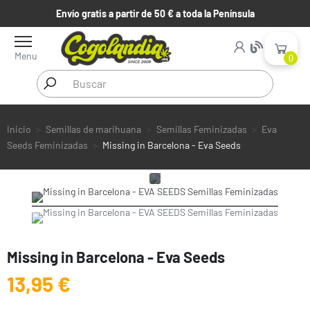
Envío gratis a partir de 50 € a toda la Península
Menu
0
Inicio
Semillas de marihuana
Semillas Feminizadas
Eva
Seeds Feminizadas
Missing in Barcelona - Eva Seeds
Missing in Barcelona - Eva Seeds
13,95 €