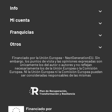
Altura:
100-120 cm
Info
Tiempo floración:
8-9 Semanas

Exterior
Mi cuenta
Producción:
700-900 g/planta

Mes de Cosecha:
Finales de septiembre
Franquicias
Altura:
200-250 cm

Clima:
Cálido
Otros

Tipo de semilla
Financiado por la Unión Europea - NextGenerationEU. Sin
Temporada/Feminizada
embargo, los puntos de vista y las opiniones expresadas son
únicamente los del autor o autores y no reflejan
necesariamente los de la Unión Europea o la Comisión
Índica / Sativa
Europea. Ni la Unión Europea ni la Comisión Europea pueden
ser consideradas responsables de las mismas
Sativa predominante
Uso recomendado
Recreativo
Clima