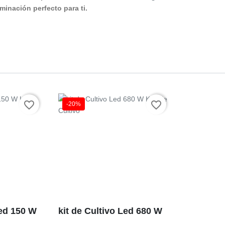
minación perfecto para ti.
favorite_border
favorite_border
-20%
Precio
Led 150 W
kit de Cultivo Led 680 W