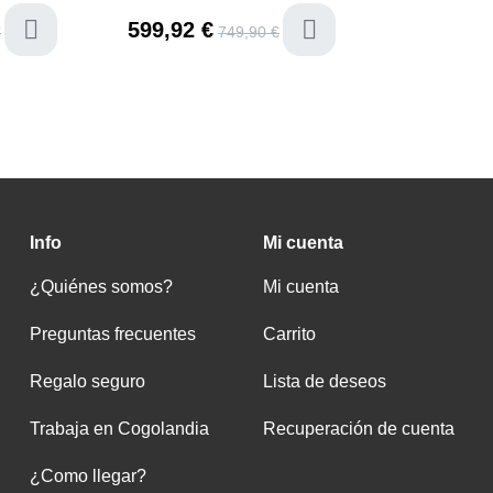
599,92 €
available
last-i
€
749,90 €
e
Info
Mi cuenta
¿Quiénes somos?
Mi cuenta
Preguntas frecuentes
Carrito
Regalo seguro
Lista de deseos
Trabaja en Cogolandia
Recuperación de cuenta
¿Como llegar?