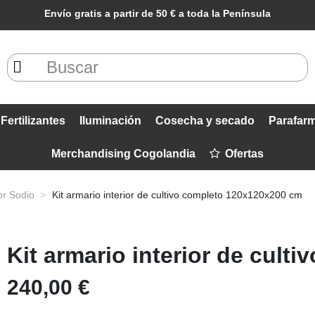
Envío gratis a partir de 50 € a toda la Península
Fertilizantes
Iluminación
Cosecha y secado
Parafar
Merchandising Cogolandia
Ofertas
ior Sodio
Kit armario interior de cultivo completo 120x120x200 cm
Kit armario interior de cul
240,00 €