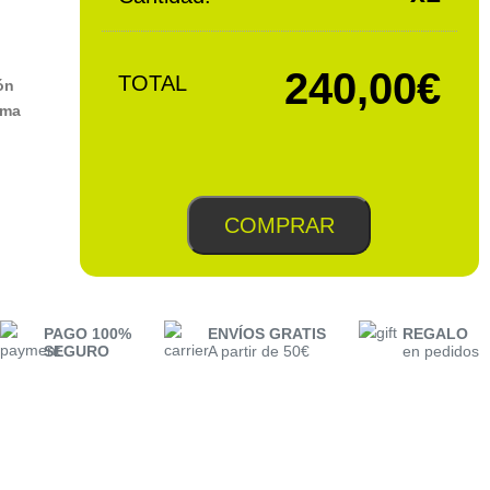
240,00€
TOTAL
ón
ema
COMPRAR
PAGO 100%
ENVÍOS GRATIS
REGALO
SEGURO
A partir de 50€
en pedidos