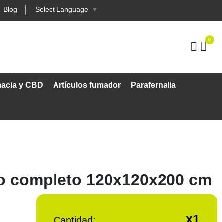
Blog
Select Language
▼
0
macia y CBD
Artículos fumador
Parafernalia
tivo completo 120x120x200 cm
x1
Cantidad: