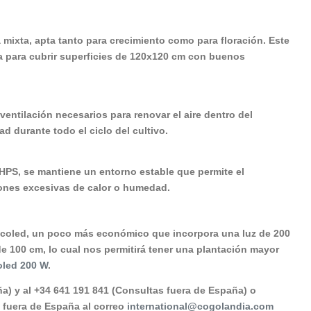
mixta, apta tanto para crecimiento como para floración. Este
da para cubrir superficies de 120x120 cm con buenos
ventilación necesarios para renovar el aire dentro del
d durante todo el ciclo del cultivo.
n HPS, se mantiene un entorno estable que permite el
iones excesivas de calor o humedad.
Ecoled, un poco más económico que incorpora una luz de 200
de 100 cm, lo cual nos permitirá tener una plantación mayor
oled 200 W
.
a) y al +34 641 191 841 (Consultas fuera de España) o
s fuera de España al correo
international@cogolandia.com