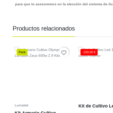
para que te asesoremos en la elección del sistema de ilu
Productos relacionados
favorite_border
Pack
-100,00 €
Precio
Precio
Lumatek
Kit de Cultivo 
Kit Armario Cultivo