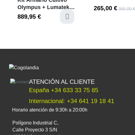
Olympus + Lumatek
265,00 €
365,00 
Zeus 600w 2.9
889,95 €
availabl
ATENCIÓN AL CLIENTE
España +34 633 33 75 85
Internacional: +34 641 19 18 41
Horario atención de 9:30h a 20:00h
Polígono Industrial C,
Calle Proyecto 3 S/N