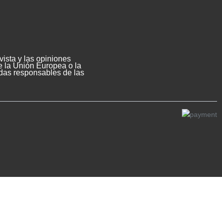
ista y las opiniones
e la Unión Europea o la
das responsables de las