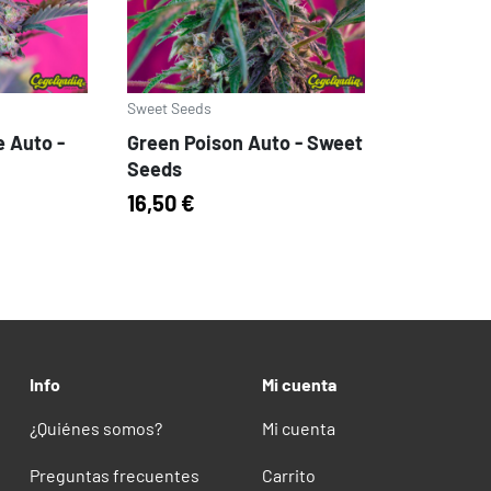
Sweet Seeds
 Auto -
Green Poison Auto - Sweet
Seeds
16,50 €
ms
Info
Mi cuenta
¿Quiénes somos?
Mi cuenta
Preguntas frecuentes
Carrito