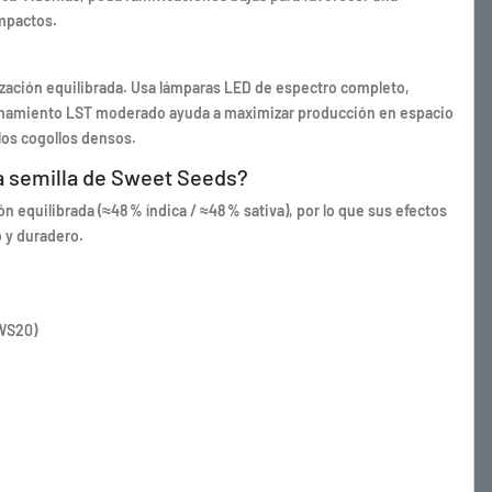
ompactos.
ilización equilibrada. Usa lámparas LED de espectro completo,
enamiento LST moderado ayuda a maximizar producción en espacio
los cogollos densos.
la semilla de Sweet Seeds?
 equilibrada (≈48 % índica / ≈48 % sativa), por lo que sus efectos
o y duradero.
SWS20)