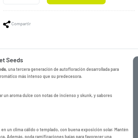
Compartir
eet Seeds
eds
, una tercera generación de auto­floración desarrollada para
 aromático más intenso que su predecesora.
 un aroma dulce con notas de incienso y skunk, y sabores
s en un clima cálido o templado, con buena exposición solar. Mantén
ica. Además, poda ramificaciones bajas para favorecer una