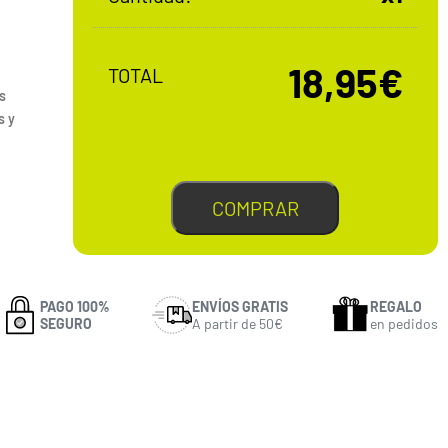
18,95€
TOTAL
s
s y
COMPRAR
PAGO 100%
ENVÍOS GRATIS
REGALO
SEGURO
A partir de 50€
en pedidos