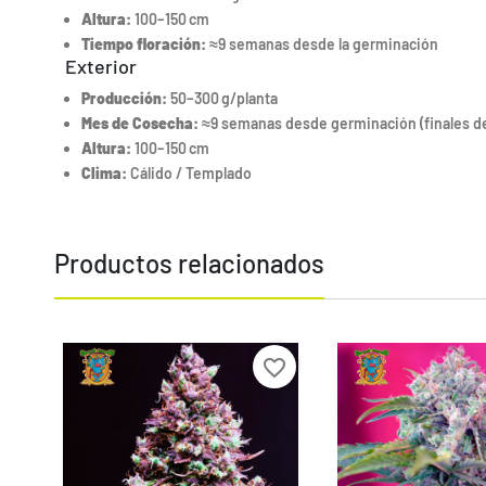
Altura:
100–150 cm
Tiempo floración:
≈9 semanas desde la germinación
Exterior
Producción:
50–300 g/planta
Mes de Cosecha:
≈9 semanas desde germinación (finales d
Altura:
100–150 cm
Clima:
Cálido / Templado
Productos relacionados
Precio
Precio
favorite_border