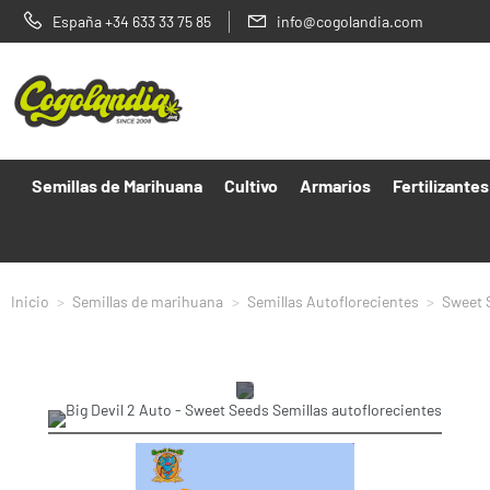
España +34 633 33 75 85
info@cogolandia.com
Semillas de Marihuana
Cultivo
Armarios
Fertilizantes
Inicio
Semillas de marihuana
Semillas Autoflorecientes
Sweet 