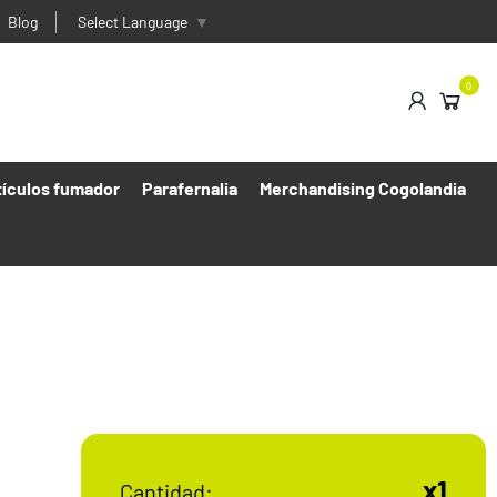
Blog
Select Language
▼
0
tículos fumador
Parafernalia
Merchandising Cogolandia
x1
Cantidad: