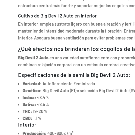
estructura central más fuerte y soportar mejor los cogollos c
Cultivo de Big Devil 2 Auto en Interior
En interior, emplea sustrato ligero con buena aireación y fert
manteniendo intensidad moderada durante la floración. Entr
interior. Asegura buena ventilación para evitar problemas con 
¿Qué efectos nos brindarán los cogollos de 
Big Devil 2 Auto
es una variedad autofloreciente con proporción
combinan relajación corporal con un estímulo cerebral creativ
Especificaciones de la semilla Big Devil 2 Auto:
Variedad:
Autofloreciente Feminizada
Genética:
Big Devil Auto (F1) × selección Big Devil 2 Auto (
Indica:
48,4 %
Sativa:
48,5 %
THC:
19–20 %
CBD:
1,1 %
Interior
Producción:
400–600 g/m²