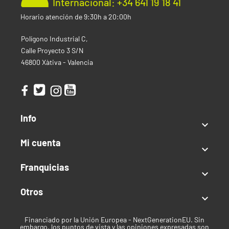
Internacional: +34 641 19 18 41
Tiempo floración:
8 semanas (56 días) desde
germinación
Horario atención de 9:30h a 20:00h
Exterior
Polígono Industrial C,
Producción:
60–300 g/planta
Calle Proyecto 3 S/N
Mes de Cosecha:
≈8 semanas desde germinación
46800 Xàtiva - Valencia
(fin primavera/verano en climas templados)
Altura:
hasta 140 cm
Clima:
Templado
Tipo de semilla
Info

Autofloreciente
Mi cuenta
Índica / Sativa

Franquicias
Índica predominante

Uso recomendado
Otros

Recreativo
Financiado por la Unión Europea - NextGenerationEU. Sin
embargo, los puntos de vista y las opiniones expresadas son
Clima