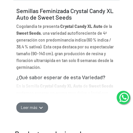
Semillas Feminizada Crystal Candy XL
Auto de Sweet Seeds
Cogolandia te presenta
Crystal Candy XL Auto
de la
Sweet Seeds
, una variedad autofloreciente de 4ª
generación con predominancia índica (60 % índica /
38,4 % sativa). Esta cepa destaca por su espectacular
tamaño (90–140 cm), gran producción de resina y
floración ultrarrápida en tan solo 8 semanas desde la
germinación.
¿Qué sabor esperar de esta Variedad?
En la Semilla
Crystal Candy XL Auto
de
Sweet Seeds
podemos esperar un aroma muy dulce y frutal con
notas de chicle, caramelos, fresa ácida y melón
maduro, evocando sensaciones propias de una tienda
expand_more
Leer más
de golosinas.
¿Cómo cultivar esta semilla de cannabis?
Cultivo de Crystal Candy XL Auto en Exterior