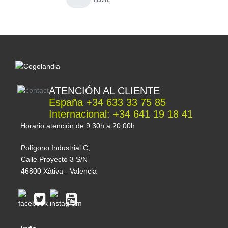
Banner Auto:
Variedad:
Autofloreciente (feminizada)
Genética:
Bruce Banner x Gorilla Girl XL Auto
Indica:
41,1 %
Sativa:
58,7 %
THC:
18–25 %
CBD:
≈ 0,1 %
Interior
ATENCIÓN AL CLIENTE
Producción:
400–500 g/m²
España +34 633 33 75 85
Altura:
50–110 cm
Internacional: +34 641 19 18 41
Tiempo floración:
7-8 semanas desde
Horario atención de 9:30h a 20:00h
germinación
Exterior
Polígono Industrial C,
Calle Proyecto 3 S/N
Producción:
50–150 g/planta
46800 Xàtiva - Valencia
Mes de Cosecha:
7-8 semanas después de
germinar
Altura:
50–110 cm
Clima:
Templado / Húmedo