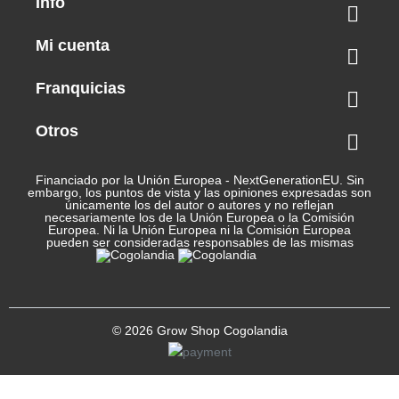
Info
Tipo de semilla

Autofloreciente
Mi cuenta

Índica / Sativa
Franquicias

Sativa predominante
Otros

Uso recomendado
Recreativo
Financiado por la Unión Europea - NextGenerationEU. Sin
embargo, los puntos de vista y las opiniones expresadas son
únicamente los del autor o autores y no reflejan
Clima
necesariamente los de la Unión Europea o la Comisión
Europea. Ni la Unión Europea ni la Comisión Europea
pueden ser consideradas responsables de las mismas
Templado
Tiempo de cosecha
Agosto
© 2026 Grow Shop Cogolandia
Marca
Sweet Seeds