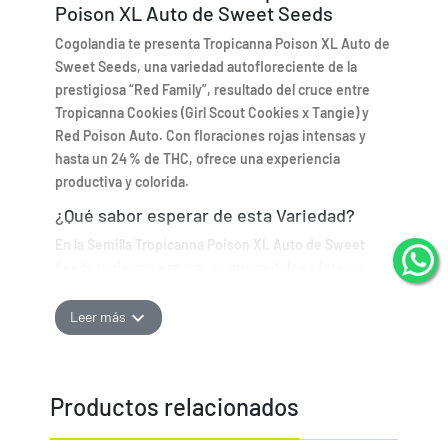
Poison XL Auto de Sweet Seeds
Cogolandia te presenta Tropicanna Poison XL Auto de
Sweet Seeds, una variedad autofloreciente de la
prestigiosa “Red Family”, resultado del cruce entre
Tropicanna Cookies (Girl Scout Cookies x Tangie) y
Red Poison Auto. Con floraciones rojas intensas y
hasta un 24 % de THC, ofrece una experiencia
productiva y colorida.
¿Qué sabor esperar de esta Variedad?
En la Semilla Tropicanna Poison XL Auto de Sweet
Seeds podemos esperar un aroma dulce e intenso,
con matices a mango maduro, notas terrosas, madera
y un ligero fondo Skunk, que se refleja también en su
expand_more
Leer más
sabor.
¿Cómo cultivar esta semilla de cannabis?
Cultivo de Tropicanna Poison XL Auto en
Productos relacionados
Exterior
Para el cultivo en exterior, Cogolandia te recomienda