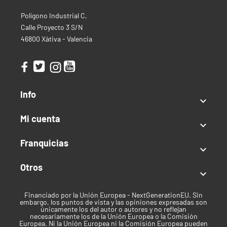
Producción:
35–125 g/planta
Polígono Industrial C,
Mes de Cosecha:
~8 semanas desde germinación
Calle Proyecto 3 S/N
(verano)
46800 Xàtiva - Valencia
Altura:
60–120 cm
Clima:
Templado
Tipo de semilla
Info
Autofloreciente

Mi cuenta
Índica / Sativa

Índica predominante
Franquicias

Uso recomendado
Otros

Recreativo
Financiado por la Unión Europea - NextGenerationEU. Sin
Clima
embargo, los puntos de vista y las opiniones expresadas son
únicamente los del autor o autores y no reflejan
necesariamente los de la Unión Europea o la Comisión
Templado
Europea. Ni la Unión Europea ni la Comisión Europea pueden