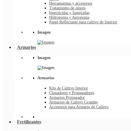
Herramientas y accesorios
Tratamiento de olores
Insecticidas y fungicidas
Hidroponía y Aeroponía
Papel Reflectante para cultivo de Interior
Imagen
Armarios
Imagen
Armarios
Kits de Cultivo Interior
Clonadores y Propagadores
Armarios Propagador
Armarios de Cultivo Grandes
Accesorios para Armario de Cultivo
Fertilizantes