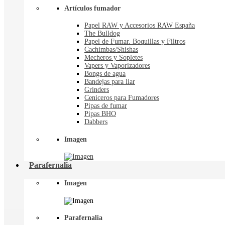
Artículos fumador
Papel RAW y Accesorios RAW España
The Bulldog
Papel de Fumar. Boquillas y Filtros
Cachimbas/Shishas
Mecheros y Sopletes
Vapers y Vaporizadores
Bongs de agua
Bandejas para liar
Grinders
Ceniceros para Fumadores
Pipas de fumar
Pipas BHO
Dabbers
Imagen
Parafernalia
Imagen
Parafernalia