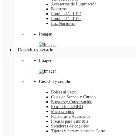
Accesorios de Iluminación
Balastros
Iluminación LED
Iluminación LEC
Luz Nocturna
Imagen
Cosecha y secado
Imagen
Cosecha y secado
Bolsas al vacío
Cajas de Secado y Curado
Envases y Conservación
Extracciones/BHO
Microscopios
Peladoras y Accesorios
Prensas para cannabis
Secadores de cogollos
Tijeras y herramientas de Corte