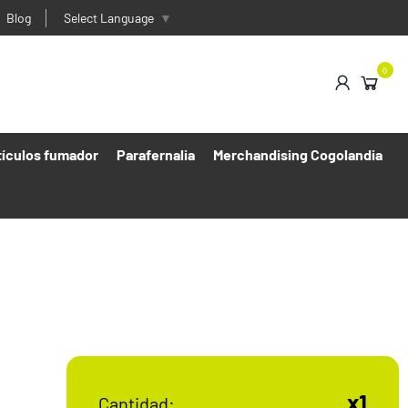
Blog
Select Language
▼
0
tículos fumador
Parafernalia
Merchandising Cogolandia
x1
Cantidad: