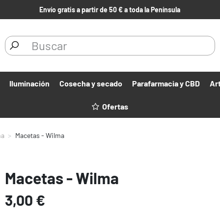
Envío gratis a partir de 50 € a toda la Península
Iluminación
Cosecha y secado
Parafarmacia y CBD
Ar
Ofertas
ma
Macetas - Wilma
Macetas - Wilma
3,00 €