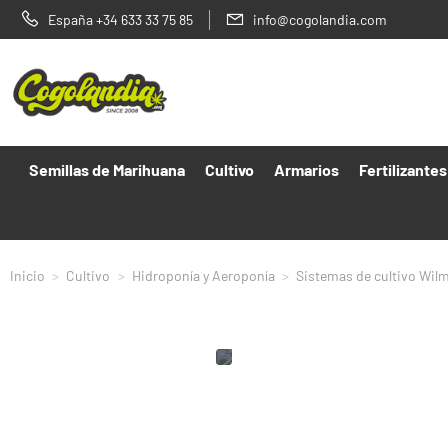
España +34 633 33 75 85
info@cogolandia.com
Semillas de Marihuana
Cultivo
Armarios
Fertilizantes
Inicio
Cultivo
Hidroponía y Aeroponía
Sistemas de cultivo Wil