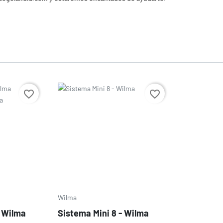
Precio
favorite_border
favorite_border
Wilma
- Wilma
Sistema Mini 8 - Wilma