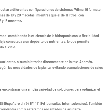
ajustan a diferentes configuraciones de sistemas Wilma. El formato
mas de 10 y 20 macetas, mientras que el de 11 litros, con
8 y 16 macetas.
do, combinando la eficiencia de la hidroponía con la flexibilidad
deja conectada a un depósito de nutrientes, lo que permite
o el ciclo.
utrientes, al suministrarlos directamente en la raíz. Además,
egún las necesidades de la planta, evitando acumulaciones de sales
e encontrarás una amplia variedad de soluciones para optimizar el
85 (España) o al +34 641 191 841 (consultas internacionales). También
@cogolandia.com y estaremos encantados de ayudarte.