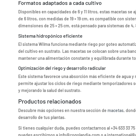
Formatos adaptados a cada cultivo
Disponibles en capacidades de 6 y 11 litros, estas macetas se 
de 6 litros, con medidas de 19 × 19 cm, es compatible con siste
dimensiones de 25 × 25 cm, está pensado para sistemas de 4, 
Sistema hidropónico eficiente
El sistema Wilma funciona mediante riego por goteo automatiza
del cultivo en sustrato. Las macetas se colocan sobre una ban
mantener una alimentación constante y equilibrada durante tod
Optimización del riego y desarrollo radicular
Este sistema favorece una absorción más eficiente de agua y n
permite ajustar los ciclos de riego mediante temporizadores s
y mejorando la salud del sustrato.
Productos relacionados
Descubre más opciones en nuestra sección de
macetas
, dond
desarrollo de tus plantas.
Si tienes cualquier duda, puedes contactarnos al +34 633 33 75 
puedes escribirnos a info@cogolandia.com o a international