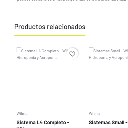
Productos relacionados
Precio
Precio
favorite_border
Wilma
Wilma
Sistema L4 Completo -
Sistemas Small 