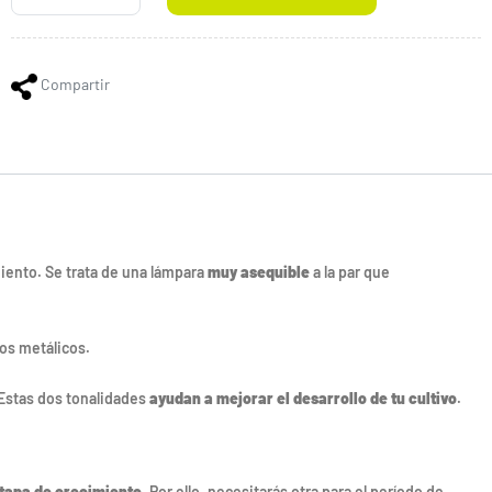
Compartir
iento. Se trata de una lámpara
muy asequible
a la par que
os metálicos.
. Estas dos tonalidades
ayudan a mejorar el desarrollo de tu cultivo
.
etapa de crecimiento
. Por ello, necesitarás otra para el período de