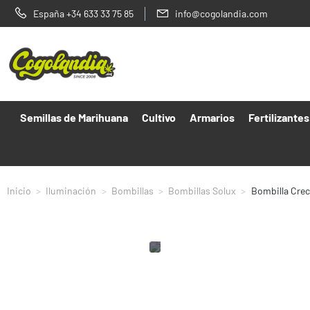
España +34 633 33 75 85
info@cogolandia.com
Semillas de Marihuana
Cultivo
Armarios
Fertilizantes
Inicio
Iluminación
Bombillas
Bombillas Solux
Bombilla Crec