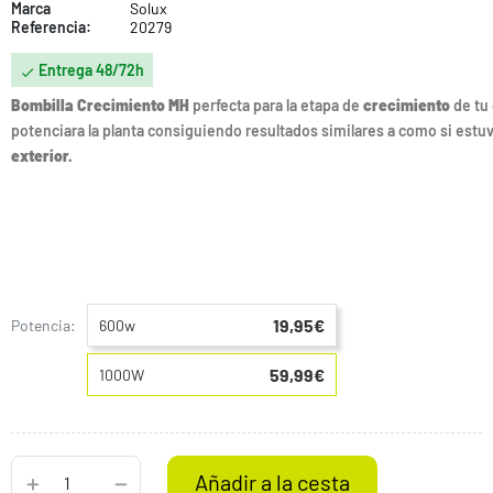
Marca
Solux
Referencia:
20279
Entrega 48/72h

Bombilla Crecimiento MH
perfecta para la etapa de
crecimiento
de tu 
potenciara la planta consiguiendo resultados similares a como si estu
exterior.
19,95€
Potencia:
600w
59,99€
1000W
Añadir a la cesta