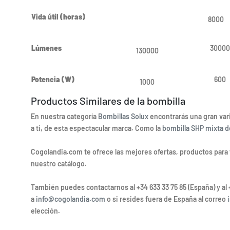
Vida útil (horas)
8000
Lúmenes
30000
130000
Potencia (W)
600
1000
Productos Similares de la bombilla
En nuestra categoría
Bombillas Solux
encontrarás una gran var
a ti, de esta espectacular marca. Como la
bombilla SHP mixta d
Cogolandia.com te ofrece las mejores ofertas, productos para t
nuestro catálogo.
También puedes contactarnos al +34 633 33 75 85 (España) y al 
a
info@cogolandia.com
o si resides fuera de España al correo
elección.