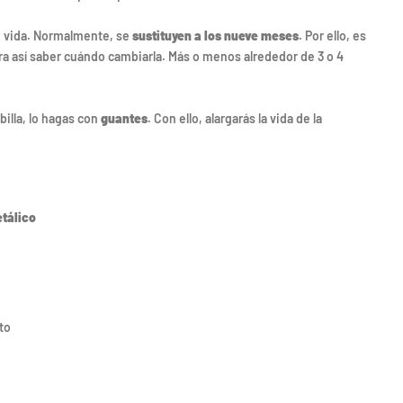
e vida. Normalmente, se
sustituyen a los nueve meses
. Por ello, es
ara así saber cuándo cambiarla. Más o menos alrededor de 3 o 4
illa, lo hagas con
guantes
. Con ello, alargarás la vida de la
tálico
to