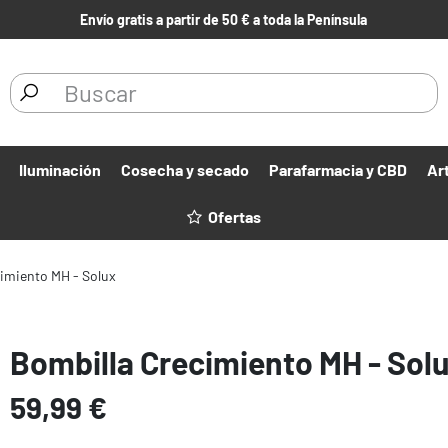
Envío gratis a partir de 50 € a toda la Península
Iluminación
Cosecha y secado
Parafarmacia y CBD
Ar
Ofertas
imiento MH - Solux
Bombilla Crecimiento MH - Sol
59,99 €