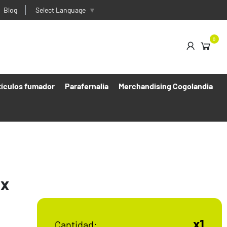
Blog
Select Language
▼
0
tículos fumador
Parafernalia
Merchandising Cogolandia
ux
x1
Cantidad: