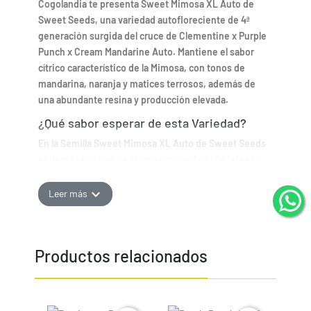
Cogolandia te presenta Sweet Mimosa XL Auto de
Sweet Seeds, una variedad autofloreciente de 4ª
generación surgida del cruce de Clementine x Purple
Punch x Cream Mandarine Auto. Mantiene el sabor
cítrico característico de la Mimosa, con tonos de
mandarina, naranja y matices terrosos, además de
una abundante resina y producción elevada.
¿Qué sabor esperar de esta Variedad?
En la Semilla Sweet Mimosa XL Auto de Sweet Seeds
podemos esperar un aroma cítrico afrutado intenso:
lima, limón, mandarina y naranja, con toques terrosos
muy presentes.
expand_more
Leer más
¿Cómo cultivar esta semilla de cannabis?
Cultivo de Sweet Mimosa XL Auto en Exterior
Productos relacionados
Para el cultivo en exterior, Cogolandia te recomienda
plantarla en climas templados y al inicio de primavera,
garantizando al menos 9 semanas de luz. La altura
tiende a mantenerse entre 60 y 130 cm. Se obtienen