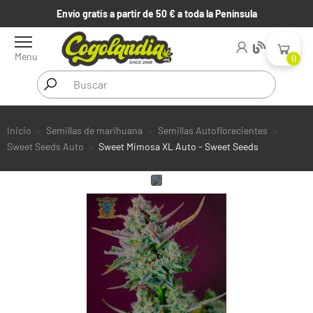
Envío gratis a partir de 50 € a toda la Península
Menu
0
Inicio
Semillas de marihuana
Semillas Autoflorecientes
Sweet Seeds Auto
Sweet Mimosa XL Auto - Sweet Seeds