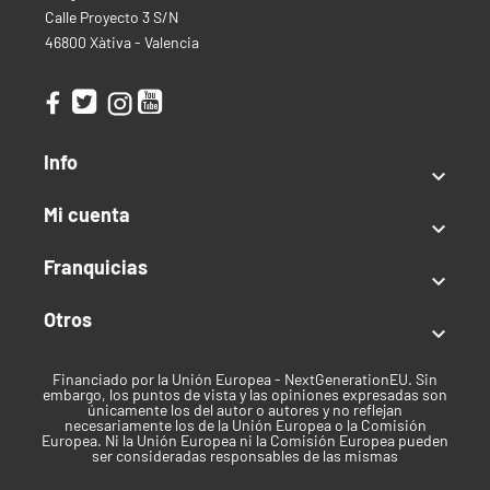
Calle Proyecto 3 S/N
plantación (templado/primavera-verano)
46800 Xàtiva - Valencia
Altura:
60 – 130 cm
Clima:
Templado
Tipo de semilla
Info
Autofloreciente

Índica / Sativa
Mi cuenta

Sativa predominante
Franquicias

Uso recomendado
Otros

Recreativo
Clima
Financiado por la Unión Europea - NextGenerationEU. Sin
embargo, los puntos de vista y las opiniones expresadas son
únicamente los del autor o autores y no reflejan
Templado
necesariamente los de la Unión Europea o la Comisión
Europea. Ni la Unión Europea ni la Comisión Europea pueden
Tiempo de cosecha
ser consideradas responsables de las mismas