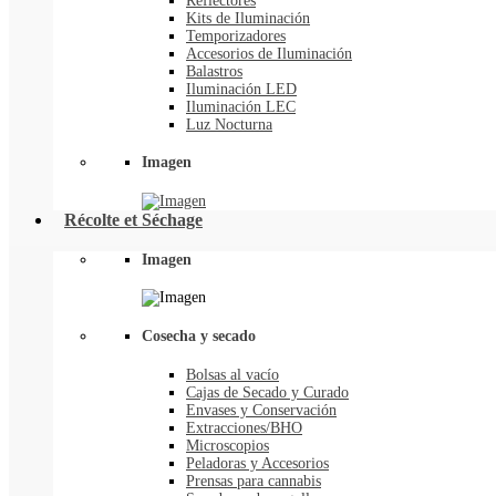
Reflectores
Kits de Iluminación
Temporizadores
Accesorios de Iluminación
Balastros
Iluminación LED
Iluminación LEC
Luz Nocturna
Imagen
Récolte et Séchage
Imagen
Cosecha y secado
Bolsas al vacío
Cajas de Secado y Curado
Envases y Conservación
Extracciones/BHO
Microscopios
Peladoras y Accesorios
Prensas para cannabis