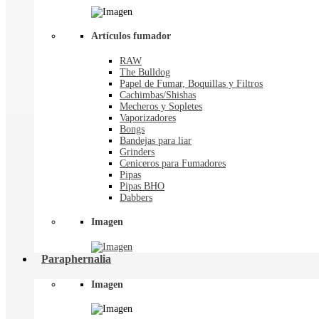
Artículos fumador
RAW
The Bulldog
Papel de Fumar, Boquillas y Filtros
Cachimbas/Shishas
Mecheros y Sopletes
Vaporizadores
Bongs
Bandejas para liar
Grinders
Ceniceros para Fumadores
Pipas
Pipas BHO
Dabbers
Imagen
Paraphernalia
Imagen