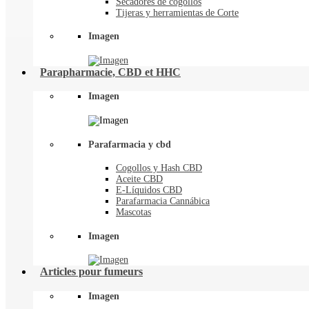
Secadores de cogollos
Tijeras y herramientas de Corte
Imagen
Parapharmacie, CBD et HHC
Imagen
Parafarmacia y cbd
Cogollos y Hash CBD
Aceite CBD
E-Líquidos CBD
Parafarmacia Cannábica
Mascotas
Imagen
Articles pour fumeurs
Imagen