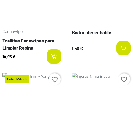
Cannawipes
Bisturí desechable
Toallitas Canawipes para
Limpiar Resina
1,50 €
14,95 €
Prix
favorite_border
favorite_border
Out-of-Stock
Prix