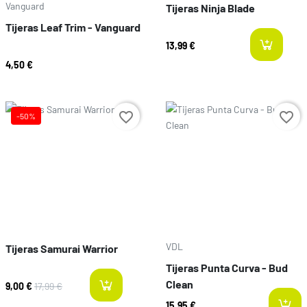
Vanguard
Tijeras Ninja Blade
Tijeras Leaf Trim - Vanguard
13,99 €
l
4,50 €
Prix
favorite_border
favorite_border
-50%
Prix
VDL
Tijeras Samurai Warrior
Tijeras Punta Curva - Bud
Clean
9,00 €
17,99 €
last-items
15,95 €