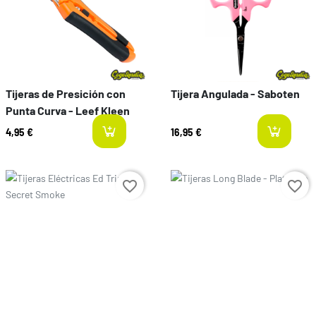
Tijeras de Presición con
Tijera Angulada - Saboten
Punta Curva - Leef Kleen
4,95 €
16,95 €
last-items
l
Prix
Prix
favorite_border
favorite_border