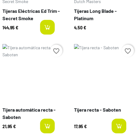
Secret Smoke
Dutch Masters
Tijeras Eléctricas Ed Trim -
Tijeras Long Blade -
Secret Smoke
Platinum
144,95 €
4,50 €
last-items
Prix
Prix
favorite_border
favorite_border
Tijera automática recta -
Tijera recta - Saboten
Saboten
21,95 €
17,95 €
last-items
l