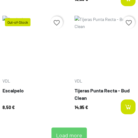
Prix
favorite_border
favorite_border
Out-of-Stock
Prix
VDL
VDL
Escalpelo
Tijeras Punta Recta - Bud
Clean
8,50 €
14,95 €
Load more