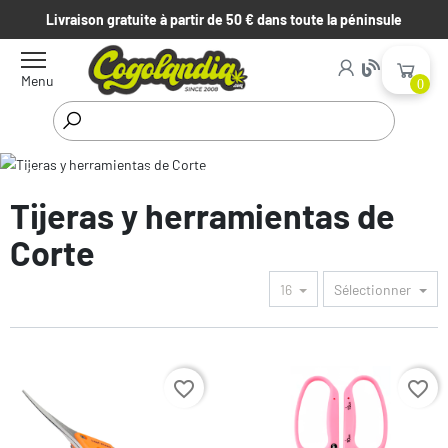
Livraison gratuite à partir de 50 € dans toute la péninsule
Menu
0
Début
Cosecha, Secado y Conservación
Tijeras y
herramientas de Corte
Tijeras y herramientas de
Corte
16
Sélectionner
Prix
Prix
favorite_border
favorite_border