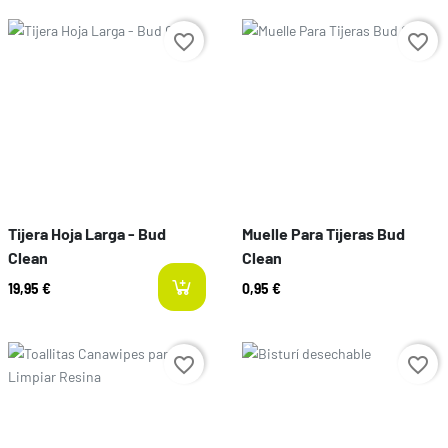
Prix
Prix
favorite_border
favorite_border
Tijera Hoja Larga - Bud
Muelle Para Tijeras Bud
Clean
Clean
19,95 €
0,95 €
Prix
Prix
favorite_border
favorite_border