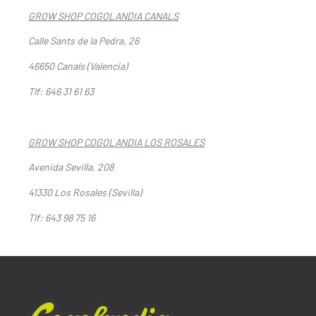
GROW SHOP COGOLANDIA CANALS
Calle Sants de la Pedra, 26
46650 Canals (Valencia)
Tlf: 646 31 61 63
GROW SHOP COGOLANDIA LOS ROSALES
Avenida Sevilla, 208
41330 Los Rosales (Sevilla)
Tlf: 643 98 75 16