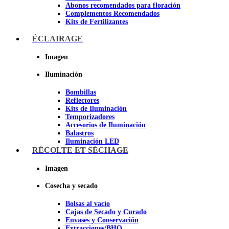
Abonos recomendados para floración
Complementos Recomendados
Kits de Fertilizantes
ÉCLAIRAGE
Imagen
Imagen
Iluminación
Bombillas
Reflectores
Kits de Iluminación
Temporizadores
Accesorios de Iluminación
Balastros
Iluminación LED
Iluminación LEC
RÉCOLTE ET SÉCHAGE
Luz Nocturna
Imagen
Imagen
Cosecha y secado
Bolsas al vacío
Cajas de Secado y Curado
Envases y Conservación
Extracciones/BHO