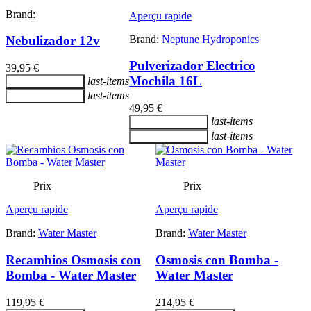
Brand:
Aperçu rapide
Brand:
Neptune Hydroponics
Nebulizador 12v
Pulverizador Electrico
39,95 €
Mochila 16L
last-items
Ajouter au panier
last-items
Ajouter au panier
49,95 €
last-items
Ajouter au panier
last-items
Ajouter au panier
Prix
Prix
Aperçu rapide
Aperçu rapide
Brand:
Water Master
Brand:
Water Master
Recambios Osmosis con
Osmosis con Bomba -
Bomba - Water Master
Water Master
119,95 €
214,95 €