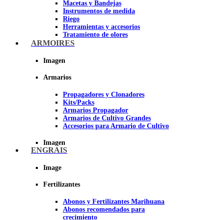
Macetas y Bandejas
Instrumentos de medida
Riego
Herramientas y accesorios
Tratamiento de olores
Insecticidas y fungicidas
ARMOIRES
Hidroponía y Aeroponía
Papel Reflectante para Cultivo de
Imagen
Interior
Armarios
Imagen
Propagadores y Clonadores
Kits/Packs
Armarios Propagador
Armarios de Cultivo Grandes
Accesorios para Armario de Cultivo
Imagen
ENGRAIS
Image
Fertilizantes
Abonos y Fertilizantes Marihuana
Abonos recomendados para
crecimiento