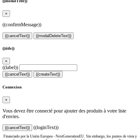
((modalTitle))
×
((confirmMessage))
((cancelText))
((modalDeleteText))
((title))
×
((label))
((cancelText))
((createText))
Connexion
×
Vous devez être connecté pour ajouter des produits à votre liste
d'envies.
((loginText))
((cancelText))
Financiado por la Unión Europea - NextGenerationEU. Sin embargo, los puntos de vista y