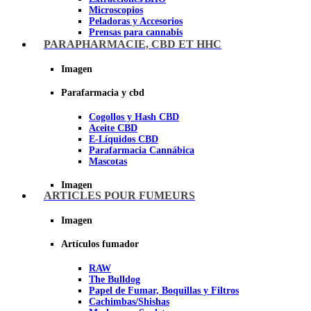
Microscopios
Peladoras y Accesorios
Prensas para cannabis
Secadores de cogollos
PARAPHARMACIE, CBD ET HHC
Tijeras y herramientas de Corte
Imagen
Imagen
Parafarmacia y cbd
Cogollos y Hash CBD
Aceite CBD
E-Líquidos CBD
Parafarmacia Cannábica
Mascotas
Imagen
ARTICLES POUR FUMEURS
Imagen
Artículos fumador
RAW
The Bulldog
Papel de Fumar, Boquillas y Filtros
Cachimbas/Shishas