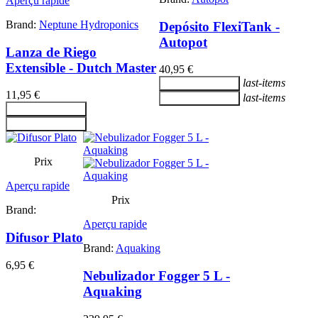
Aperçu rapide
Brand:
Neptune Hydroponics
Depósito FlexiTank -
Autopot
Lanza de Riego
Extensible - Dutch Master
40,95 €
last-items
Ajouter au panier
11,95 €
last-items
Ajouter au panier
Ajouter au panier
Ajouter au panier
Prix
Aperçu rapide
Prix
Brand:
Aperçu rapide
Difusor Plato
Brand:
Aquaking
6,95 €
Nebulizador Fogger 5 L -
Aquaking