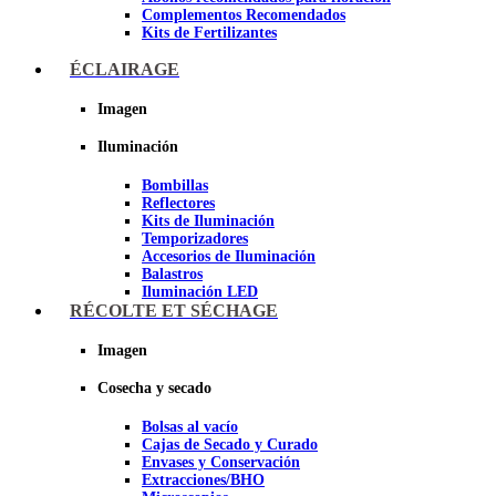
Complementos Recomendados
Kits de Fertilizantes
ÉCLAIRAGE
Imagen
Imagen
Iluminación
Bombillas
Reflectores
Kits de Iluminación
Temporizadores
Accesorios de Iluminación
Balastros
Iluminación LED
Iluminación LEC
RÉCOLTE ET SÉCHAGE
Luz Nocturna
Imagen
Imagen
Cosecha y secado
Bolsas al vacío
Cajas de Secado y Curado
Envases y Conservación
Extracciones/BHO