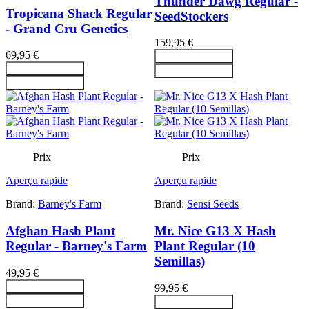
Thunder Dawg Regular -
Tropicana Shack Regular
SeedStockers
- Grand Cru Genetics
159,95 €
69,95 €
Ajouter au panier
Ajouter au panier
Ajouter au panier
Ajouter au panier
Prix
Prix
Aperçu rapide
Aperçu rapide
Brand:
Barney's Farm
Brand:
Sensi Seeds
Afghan Hash Plant
Mr. Nice G13 X Hash
Regular - Barney's Farm
Plant Regular (10
Semillas)
49,95 €
Ajouter au panier
99,95 €
Ajouter au panier
Ajouter au panier