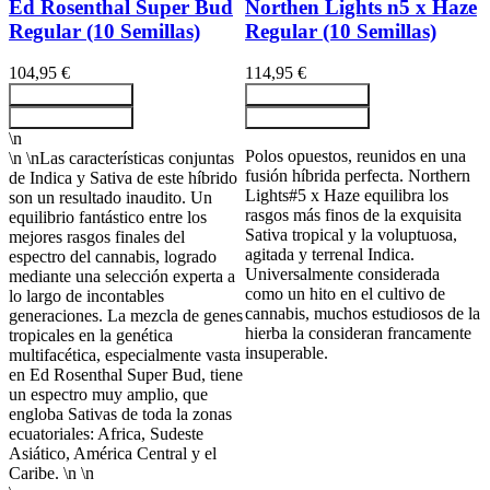
Ed Rosenthal Super Bud
Northen Lights n5 x Haze
Regular (10 Semillas)
Regular (10 Semillas)
104,95 €
114,95 €
Ajouter au panier
Ajouter au panier
Ajouter au panier
Ajouter au panier
\n
Polos opuestos, reunidos en una
\n \nLas características conjuntas
fusión híbrida perfecta. Northern
de Indica y Sativa de este híbrido
Lights#5 x Haze equilibra los
son un resultado inaudito. Un
rasgos más finos de la exquisita
equilibrio fantástico entre los
Sativa tropical y la voluptuosa,
mejores rasgos finales del
agitada y terrenal Indica.
espectro del cannabis, logrado
Universalmente considerada
mediante una selección experta a
como un hito en el cultivo de
lo largo de incontables
cannabis, muchos estudiosos de la
generaciones. La mezcla de genes
hierba la consideran francamente
tropicales en la genética
insuperable.
multifacética, especialmente vasta
en Ed Rosenthal Super Bud, tiene
un espectro muy amplio, que
engloba Sativas de toda la zonas
ecuatoriales: Africa, Sudeste
Asiático, América Central y el
Caribe. \n \n