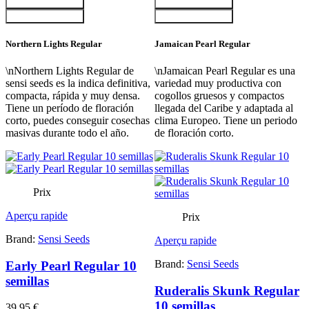
Ajouter au panier
Ajouter au panier
Ajouter au panier
Ajouter au panier
Northern Lights Regular
Jamaican Pearl Regular
\nNorthern Lights Regular de
\nJamaican Pearl Regular es una
sensi seeds es la indica definitiva,
variedad muy productiva con
compacta, rápida y muy densa.
cogollos gruesos y compactos
Tiene un período de floración
llegada del Caribe y adaptada al
corto, puedes conseguir cosechas
clima Europeo. Tiene un periodo
masivas durante todo el año.
de floración corto.
Prix
Aperçu rapide
Prix
Brand:
Sensi Seeds
Aperçu rapide
Brand:
Sensi Seeds
Early Pearl Regular 10
semillas
Ruderalis Skunk Regular
10 semillas
39,95 €