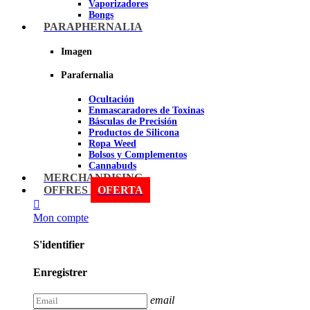
Vaporizadores
Bongs
Bandejas para liar
PARAPHERNALIA
Grinders
Ceniceros para Fumadores
Imagen
Pipas
Pipas BHO
Parafernalia
Dabbers
Ocultación
Imagen
Enmascaradores de Toxinas
Básculas de Precisión
Productos de Silicona
Ropa Weed
Bolsos y Complementos
Cannabuds
Inciensos
MERCHANDISING
Libros y DVD's
OFFRES
OFERTA
Malabares y Juegos
Terpenos
Mon compte
Sniff
S'identifier
Imagen
Enregistrer
email