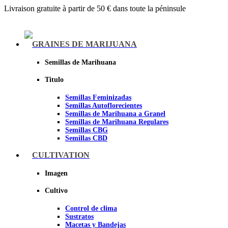
Livraison gratuite à partir de 50 € dans toute la péninsule
Menu
GRAINES DE MARIJUANA
Semillas de Marihuana
Titulo
Semillas Feminizadas
Semillas Autoflorecientes
Semillas de Marihuana a Granel
Semillas de Marihuana Regulares
Semillas CBG
Semillas CBD
CULTIVATION
Sheer seeds
Imagen
Cultivo
Control de clima
Sustratos
Macetas y Bandejas