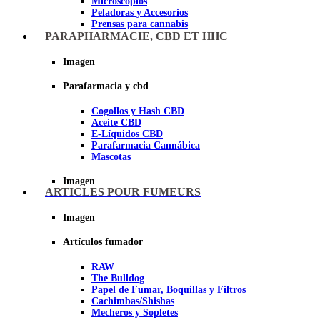
Microscopios
Peladoras y Accesorios
Prensas para cannabis
Secadores de cogollos
PARAPHARMACIE, CBD ET HHC
Tijeras y herramientas de Corte
Imagen
Imagen
Parafarmacia y cbd
Cogollos y Hash CBD
Aceite CBD
E-Líquidos CBD
Parafarmacia Cannábica
Mascotas
Imagen
ARTICLES POUR FUMEURS
Imagen
Artículos fumador
RAW
The Bulldog
Papel de Fumar, Boquillas y Filtros
Cachimbas/Shishas
Mecheros y Sopletes