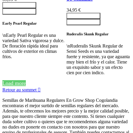
Ajouter au panier
34,95 €
Ajouter au panier
Ajouter au panier
Ajouter au panier
Early Pearl Regular
Ruderalis Skunk Regular
\nEarly Pearl Regular es una
variedad Sativa vigorosa y dulce.
De floración rápida ideal para
\nRuderalis Skunk Regular de
cultivos de exterior en climas
Sensi Seeds es una variedad
frios.
fuerte y resistente, ya que aguanta
muy bien el frío y el calor. Tiene
un exquisito sabor y un efecto
cien por cien indico.
Load more
Retour au sommet

Semillas de Marihuana Regulares En Grow Shop Cogolandia
encontraras el mejor surtido de semillas regulares del mercado.
Además, te ofrecemos los mejores precio y la mejor calidad posible,
para que nuestro cliente siempre este contento. Si tienes cualquier
duda sobre cultivo o quieres que te recomendemos alguna variedad
no dudes en ponerte en contacto con nosotros para que nuestro
equipo de profesionales de asesore. También puedes contactarnos al