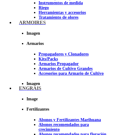
Instrumentos de medida
Riego
Herramientas y accesorios
Tratamiento de olores
Insecticidas y fungicidas
ARMOIRES
Hidroponía y Aeroponía
Papel Reflectante para Cultivo de
Imagen
Interior
Armarios
Imagen
Propagadores y Clonadores
Kits/Packs
Armarios Propagador
Armarios de Cultivo Grandes
Accesorios para Armario de Cultivo
Imagen
ENGRAIS
Image
Fertilizantes
Abonos y Fertilizantes Marihuana
Abonos recomendados para
crecimiento
Abonos recomendados para floración