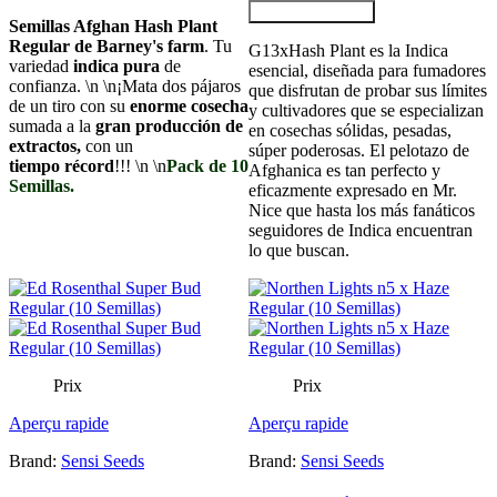
Ajouter au panier
Semillas Afghan Hash Plant
Regular de Barney's farm
. Tu
G13xHash Plant es la Indica
variedad
indica pura
de
esencial, diseñada para fumadores
confianza. \n \n¡Mata dos pájaros
que disfrutan de probar sus límites
de un tiro con su
enorme cosecha
y cultivadores que se especializan
sumada a la
gran producción de
en cosechas sólidas, pesadas,
extractos,
con un
súper poderosas. El pelotazo de
tiempo
récord
!!! \n \n
Pack de 10
Afghanica es tan perfecto y
Semillas.
eficazmente expresado en Mr.
Nice que hasta los más fanáticos
seguidores de Indica encuentran
lo que buscan.
Prix
Prix
Aperçu rapide
Aperçu rapide
Brand:
Sensi Seeds
Brand:
Sensi Seeds