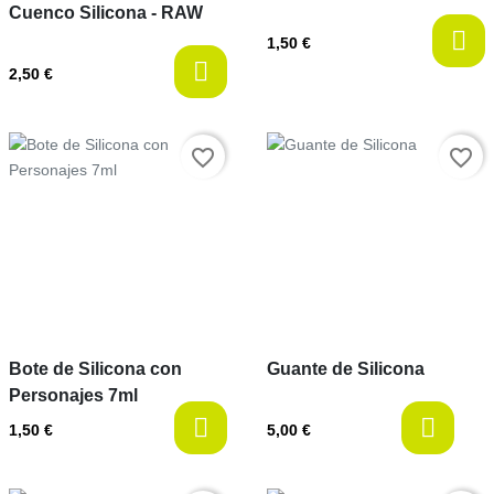
Cuenco Silicona - RAW
1,50 €
2,50 €
Prix
Prix
favorite_border
favorite_border
Bote de Silicona con
Guante de Silicona
Personajes 7ml
l
1,50 €
5,00 €