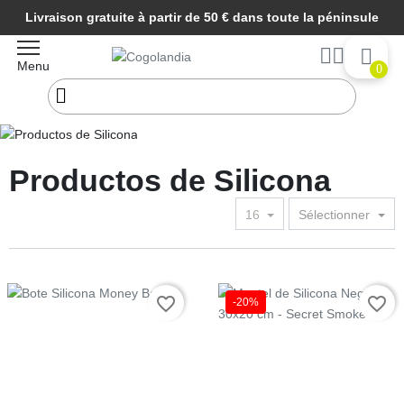
Livraison gratuite à partir de 50 € dans toute la péninsule
Menu
0
Début
Parafernalia
Productos de Silicona
Productos de Silicona
16
Sélectionner
Prix
favorite_border
favorite_border
-20%
Prix