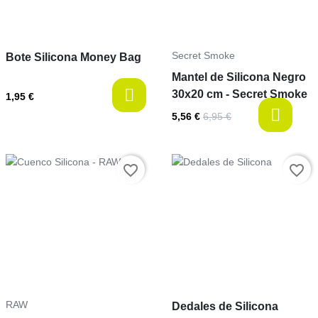
Secret Smoke
Bote Silicona Money Bag
Mantel de Silicona Negro
30x20 cm - Secret Smoke
1,95 €
l
5,56 €
6,95 €
Prix
Prix
favorite_border
favorite_border
RAW
Dedales de Silicona