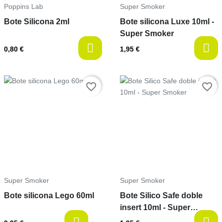
Poppins Lab
Super Smoker
Bote Silicona 2ml
Bote silicona Luxe 10ml -
Super Smoker
0,80 €
1,95 €
Prix
Prix
favorite_border
favorite_border
Super Smoker
Super Smoker
Bote silicona Lego 60ml
Bote Silico Safe doble
insert 10ml - Super
Smoker