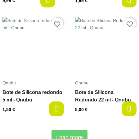
last-items
9,95 €
1,95 €
Prix
Prix
favorite_border
favorite_border
Qnubu
Qnubu
Bote de Silicona redondo
Bote de Silicona
5 ml - Qnubu
Redondo 22 ml - Qnubu
1,50 €
5,00 €
Load more