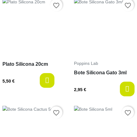
Prix
Prix
favorite_border
favorite_border
Poppins Lab
Plato Silicona 20cm
Bote Silicona Gato 3ml
last-items
5,50 €
2,95 €
Prix
Prix
favorite_border
favorite_border