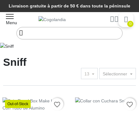
Livraison gratuite à partir de 50 € dans toute la péninsule
Menu
0
Début
Parafernalia
Sniff
Sniff
13
Sélectionner
Prix
favorite_border
favorite_border
Out-of-Stock
Prix