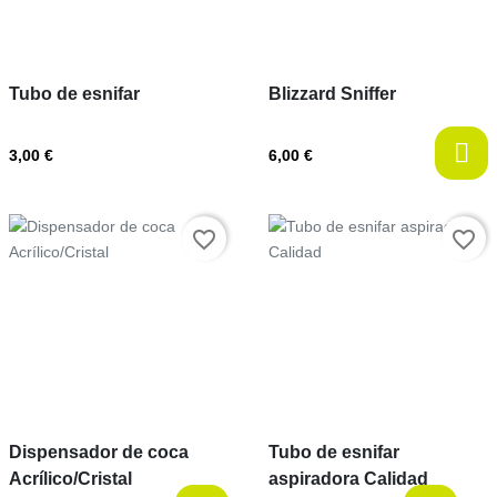
Tubo de esnifar
Blizzard Sniffer
3,00 €
6,00 €
Prix
Prix
favorite_border
favorite_border
Dispensador de coca
Tubo de esnifar
Acrílico/Cristal
aspiradora Calidad