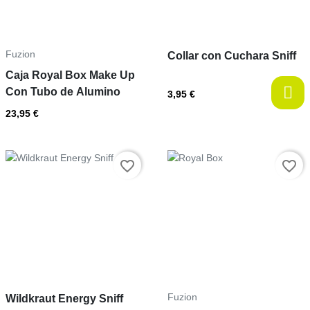
Fuzion
Collar con Cuchara Sniff
Caja Royal Box Make Up
Con Tubo de Alumino
3,95 €
23,95 €
Prix
Prix
favorite_border
favorite_border
Fuzion
Wildkraut Energy Sniff