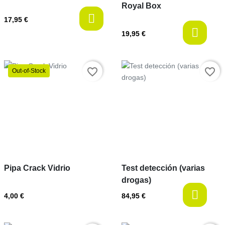
Royal Box
17,95 €
l
19,95 €
Prix
favorite_border
favorite_border
Out-of-Stock
Prix
Pipa Crack Vidrio
Test detección (varias
drogas)
l
4,00 €
84,95 €