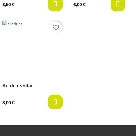
l
3,50 €
6,00 €
Prix
favorite_border
Kit de esnifar
8,00 €