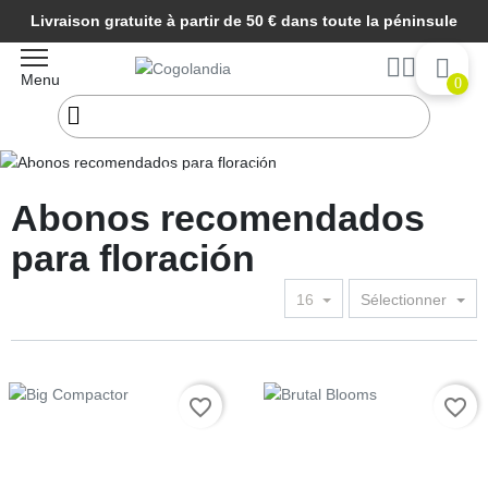
Livraison gratuite à partir de 50 € dans toute la péninsule
Menu
0
Début
Abonos y Fertilizantes Marihuana
Abonos
recomendados para floración
Abonos recomendados
para floración
16
Sélectionner
Prix
Prix
favorite_border
favorite_border