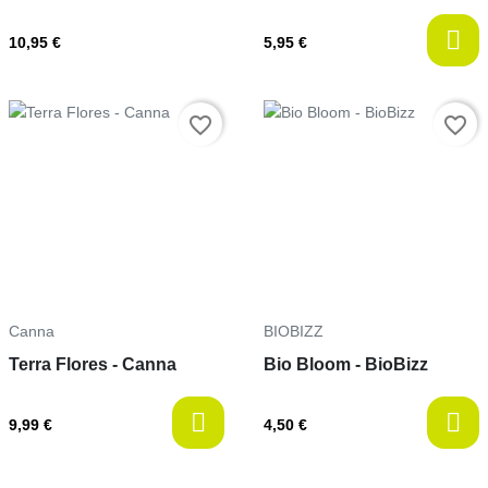
10,95 €
5,95 €
Prix
Prix
favorite_border
favorite_border
Canna
BIOBIZZ
Terra Flores - Canna
Bio Bloom - BioBizz
9,99 €
4,50 €