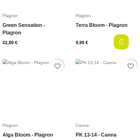
Plagron
Plagron
Green Sensation -
Terra Bloom - Plagron
Plagron
l
22,50 €
9,95 €
Prix
Prix
favorite_border
favorite_border
Plagron
Canna
Alga Bloom - Plagron
PK 13-14 - Canna