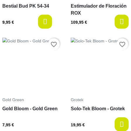
Bestial Bud PK 54-34
Estimulador de Floración
ROX
last-items
9,95 €
109,95 €
Prix
Prix
favorite_border
favorite_border
Gold Green
Grotek
Gold Bloom - Gold Green
Solo-Tek Bloom - Grotek
7,95 €
19,95 €