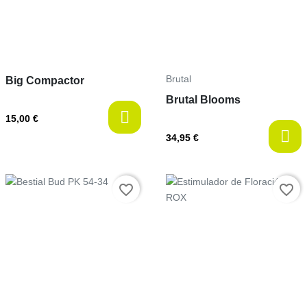
Brutal
Big Compactor
Brutal Blooms
15,00 €
34,95 €
Prix
Prix
favorite_border
favorite_border