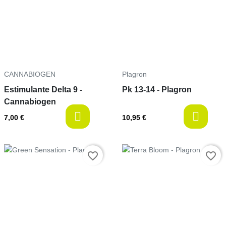
CANNABIOGEN
Plagron
Estimulante Delta 9 -
Pk 13-14 - Plagron
Cannabiogen
last-items
l
7,00 €
10,95 €
Prix
Prix
favorite_border
favorite_border