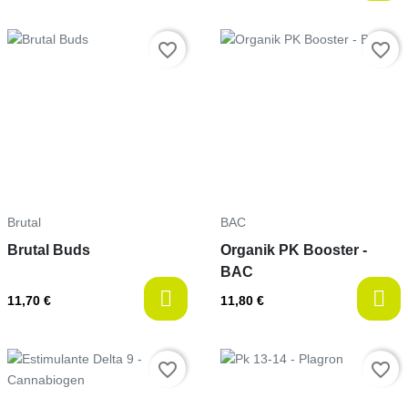
Prix
Prix
favorite_border
favorite_border
Brutal
BAC
Brutal Buds
Organik PK Booster -
BAC
11,70 €
11,80 €
Prix
Prix
favorite_border
favorite_border